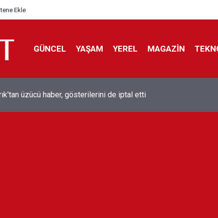
itene Ekle
GÜNCEL
YAŞAM
YEREL
MAGAZİN
TEKN
ol efsanesi Mısırlı yıldız Mohamed Salah Trabzonspor ile anlaştı
liyor