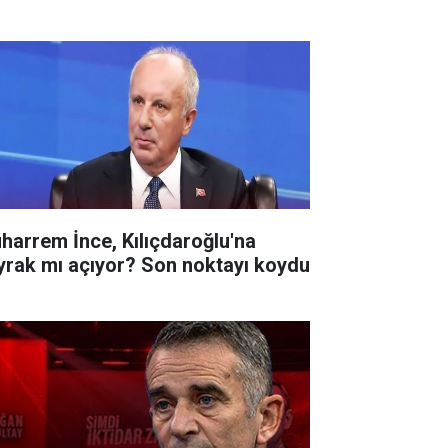
harrem İnce, Kılıçdaroğlu'na
yrak mı açıyor? Son noktayı koydu