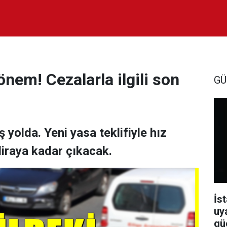
dönem! Cezalarla ilgili son
GÜ
 yolda. Yeni yasa teklifiyle hız
 liraya kadar çıkacak.
İst
uy
güç