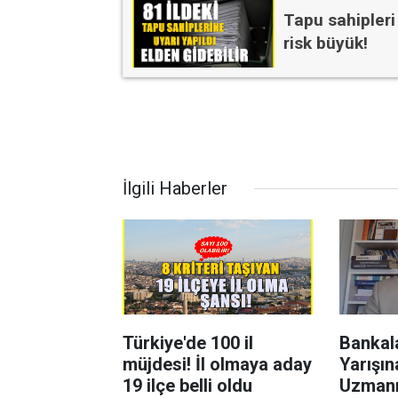
Tapu sahipleri
risk büyük!
İlgili Haberler
Türkiye'de 100 il
Bankal
müjdesi! İl olmaya aday
Yarışın
19 ilçe belli oldu
Uzmanı