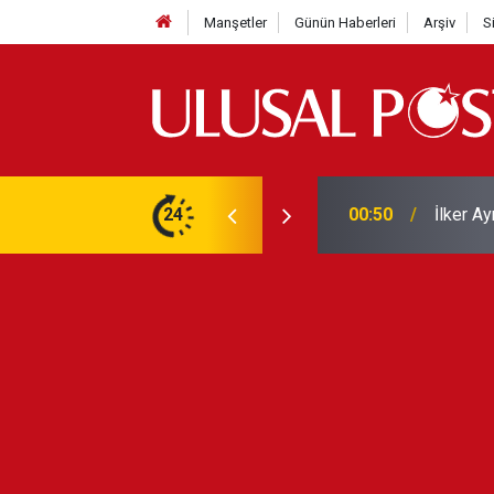
Manşetler
Günün Haberleri
Arşiv
S
Liverpo
ilerini de iptal etti
24
00:39
Yarın ge