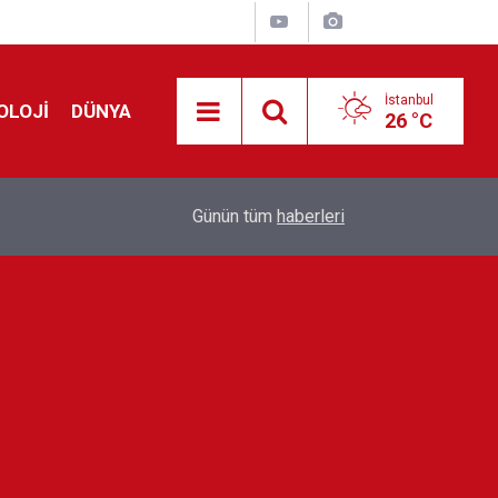
İstanbul
OLOJİ
DÜNYA
26 °C
!
00:19
Feridun Düzağaç sahnelere ara verdi: ''En az bir
Günün tüm
haberleri