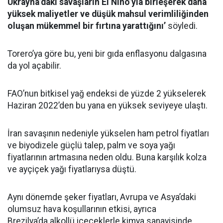
Ukrayna’daki savaşların El Nino’yla birleşerek daha
yüksek maliyetler ve düşük mahsul verimliliğinden
oluşan mükemmel bir fırtına yarattığını’
söyledi.
Torero’ya göre bu, yeni bir gıda enflasyonu dalgasına
da yol açabilir.
FAO’nun bitkisel yağ endeksi de yüzde 2 yükselerek
Haziran 2022’den bu yana en yüksek seviyeye ulaştı.
İran savaşının nedeniyle yükselen ham petrol fiyatları
ve biyodizele güçlü talep, palm ve soya yağı
fiyatlarının artmasına neden oldu. Buna karşılık kolza
ve ayçiçek yağı fiyatlarıysa düştü.
Aynı dönemde şeker fiyatları, Avrupa ve Asya’daki
olumsuz hava koşullarının etkisi, ayrıca
Brezilya’da alkollü içeceklerle kimya sanayisinde