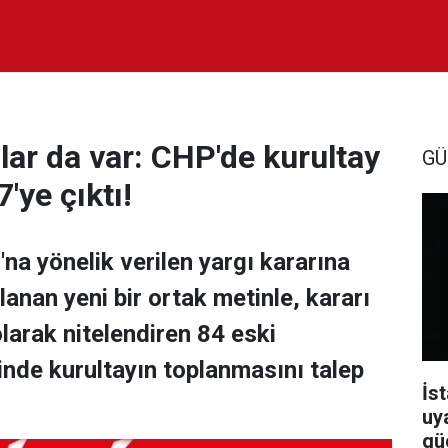
lar da var: CHP'de kurultay
GÜ
'ye çıktı!
na yönelik verilen yargı kararına
lanan yeni bir ortak metinle, kararı
larak nitelendiren 84 eski
çinde kurultayın toplanmasını talep
İst
uy
güç