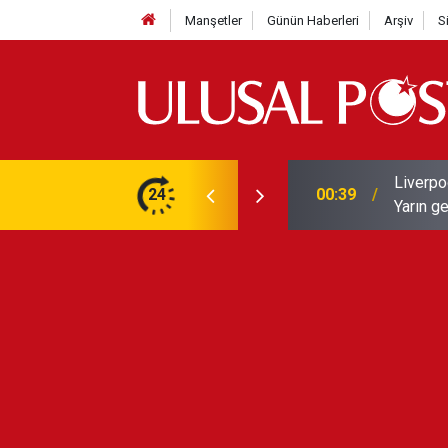
Manşetler
Günün Haberleri
Arşiv
S
Liverpo
ilerini de iptal etti
24
00:39
Yarın ge