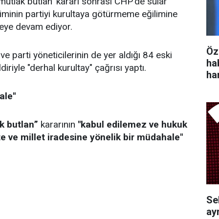
utlak butlan' kararı sonrası CHP’de sular
iminin partiyi kurultaya götürmeme eğilimine
tmeye devam ediyor.
Öz
ve parti yöneticilerinin de yer aldığı 84 eski
ha
ldiriyle "derhal kurultay" çağrısı yaptı.
ha
le''
k butlan”
kararının
"kabul edilemez ve hukuk
te ve millet iradesine yönelik bir müdahale"
Se
ayr