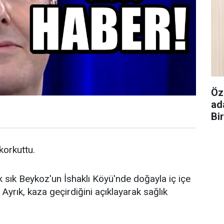
Öz
ad
Bi
 korkuttu.
k sık Beykoz'un İshaklı Köyü'nde doğayla iç içe
Ayrık, kaza geçirdiğini açıklayarak sağlık