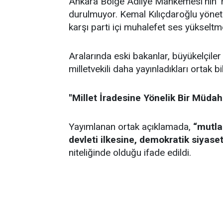
Ankara Bölge Adliye Mahkemesi'nin 'm
durulmuyor. Kemal Kılıçdaroğlu yönet
karşı parti içi muhalefet ses yüksel
Aralarında eski bakanlar, büyükelçiler 
milletvekili daha yayınladıkları ortak bi
''Millet İradesine Yönelik Bir Müdaha
Yayımlanan ortak açıklamada,
“mutla
devleti ilkesine, demokratik siyase
niteliğinde olduğu ifade edildi.