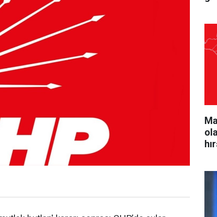
Ma
ol
hı