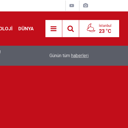
İstanbul
OLOJİ
DÜNYA
23 °C
!
00:19
Feridun Düzağaç sahnelere ara verdi: ''En az bir
Günün tüm
haberleri