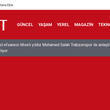
itene Ekle
GÜNCEL
YAŞAM
YEREL
MAGAZİN
TEKN
ol efsanesi Mısırlı yıldız Mohamed Salah Trabzonspor ile anlaştı
liyor