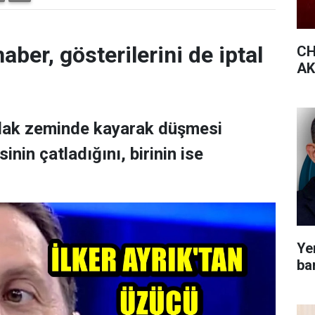
aber, gösterilerini de iptal
CH
AK 
ıslak zeminde kayarak düşmesi
nin çatladığını, birinin ise
Yen
bar