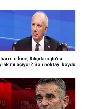
harrem İnce, Kılıçdaroğlu'na
yrak mı açıyor? Son noktayı koydu