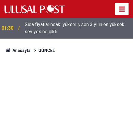
Gıda fiyatlarındaki yükseliş son 3 yılın en yüksek
01:30
seviyesine çıktı
Galatasaray'dan sekiz kişi hakkında savcılığa suç
01:26
duyurusu
Anasayfa
GÜNCEL