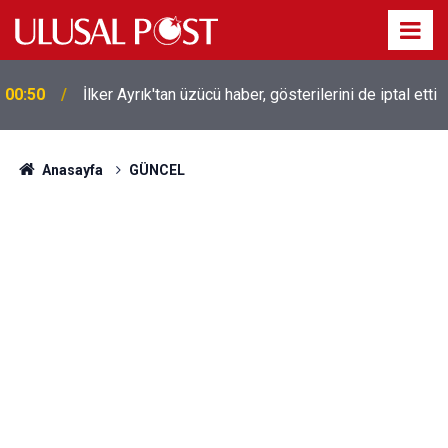
00:50
İlker Ayrık'tan üzücü haber, gösterilerini de iptal etti
Liverpool efsanesi Mısırlı yıldız Mohamed Salah
00:39
Trabzonspor ile anlaştı! Yarın geliyor
Anasayfa
GÜNCEL