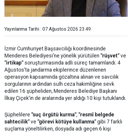
Yayınlanma Tarihi : 07 Ağustos 2026 23:49
İzmir Cumhuriyet Başsavcılığı koordinesinde
Menderes Belediyesi’ne yönelik yürütülen
"rüşvet"
ve
"irtikap"
soruşturmasında adli süreç tamamlandı. 4
Ağustos’ta jandarma ekiplerince düzenlenen
operasyon kapsamında gözaltına alınan ve savcılık
sorgularının ardından sulh ceza hakimliğine sevk
edilen 16 şüpheliden, Menderes Belediye Başkanı
İlkay Çiçek’in de aralarında yer aldığı 10 kişi tutuklandı.
Şüphelilere
"suç örgütü kurma"
,
"resmî belgede
sahtecilik"
ve
"görevi kötüye kullanma"
gibi 7 farklı
suçlama yöneltilirken, dosyada adı geçen 6 kişi