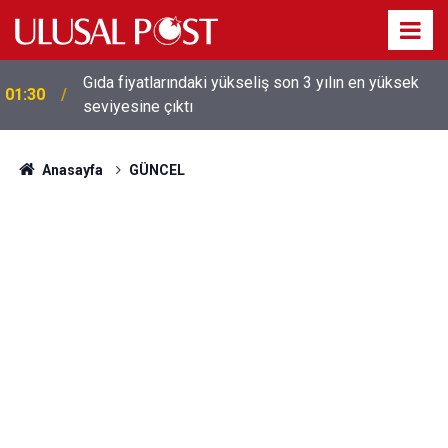
Galatasaray'dan sekiz kişi hakkında savcılığa suç
01:26
duyurusu
Anasayfa
GÜNCEL