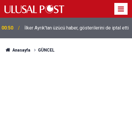
Liverpool efsanesi Mısırlı yıldız Mohamed Salah
00:39
Trabzonspor ile anlaştı! Yarın geliyor
Anasayfa
GÜNCEL