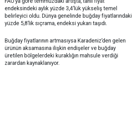
FAO’ya göre temmuzdaki artışta, tahıl fiyat
endeksindeki aylık yüzde 3,4’lük yükseliş temel
belirleyici oldu. Dünya genelinde buğday fiyatlarındaki
yüzde 5,8’lik sıçrama, endeksi yukarı taşıdı.
Buğday fiyatlarının artmasıysa Karadeniz’den gelen
ürünün aksamasına ilişkin endişeler ve buğday
üretilen bölgelerdeki kuraklığın mahsule verdiği
zarardan kaynaklanıyor.