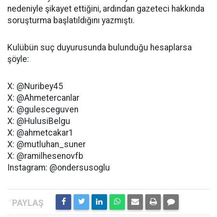
nedeniyle şikayet ettiğini, ardından gazeteci hakkında
soruşturma başlatıldığını yazmıştı.
Kulübün suç duyurusunda bulunduğu hesaplarsa
şöyle:
X: @Nuribey45
X: @Ahmetercanlar
X: @gulesceguven
X: @HulusiBelgu
X: @ahmetcakar1
X: @mutluhan_suner
X: @ramilhesenovfb
Instagram: @ondersusoglu