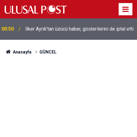
00:50
İlker Ayrık'tan üzücü haber, gösterilerini de iptal etti
Liverpool efsanesi Mısırlı yıldız Mohamed Salah
00:39
Trabzonspor ile anlaştı! Yarın geliyor
Anasayfa
GÜNCEL