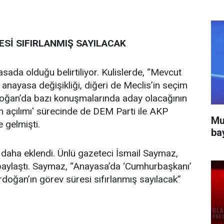
Sİ SIFIRLANMIŞ SAYILACAK
sada olduğu belirtiliyor. Kulislerde, “Mevcut
 anayasa değişikliği, diğeri de Meclis’in seçim
rdoğan’da bazı konuşmalarında aday olacağının
an açılımı' sürecinde de DEM Parti ile AKP
Mu
 gelmişti.
ba
l daha eklendi. Ünlü gazeteci İsmail Saymaz,
 paylaştı. Saymaz, “Anayasa’da ‘Cumhurbaşkanı’
Erdoğan’ın görev süresi sıfırlanmış sayılacak”