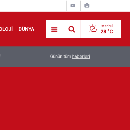
İstanbul
OLOJİ
DÜNYA
28 °C
!
00:19
Feridun Düzağaç sahnelere ara verdi: ''En az bir
Günün tüm
haberleri