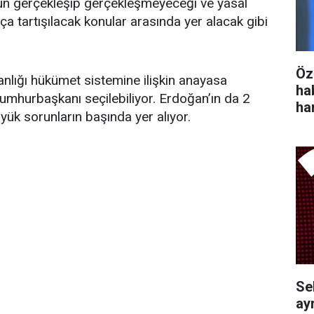
yonun gerçekleşip gerçekleşmeyeceği ve yasal
a tartışılacak konular arasında yer alacak gibi
Öz
lığı hükümet sistemine ilişkin anayasa
ha
 cumhurbaşkanı seçilebiliyor. Erdoğan’ın da 2
ha
yük sorunların başında yer alıyor.
Se
ayr