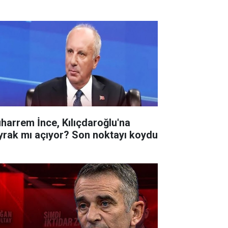
harrem İnce, Kılıçdaroğlu'na
yrak mı açıyor? Son noktayı koydu