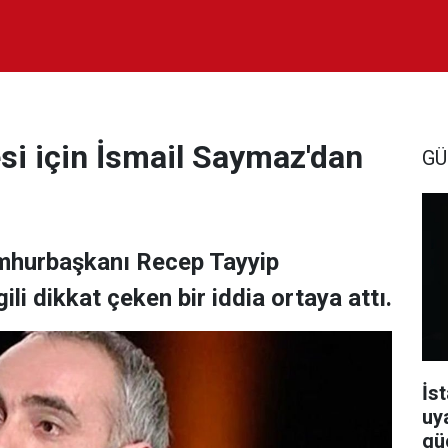
si için İsmail Saymaz'dan
GÜ
mhurbaşkanı Recep Tayyip
ili dikkat çeken bir iddia ortaya attı.
İst
uy
güç