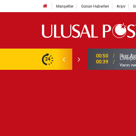
Manşetler
Günün Haberleri
Arşiv
S
Liverpo
ilerini de iptal etti
24
00:39
Yarın ge