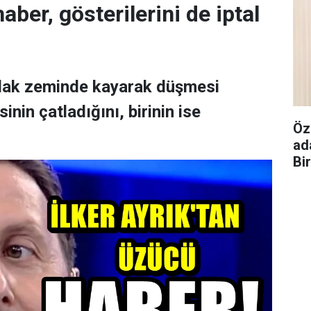
aber, gösterilerini de iptal
ıslak zeminde kayarak düşmesi
nin çatladığını, birinin ise
Öz
ad
Bi