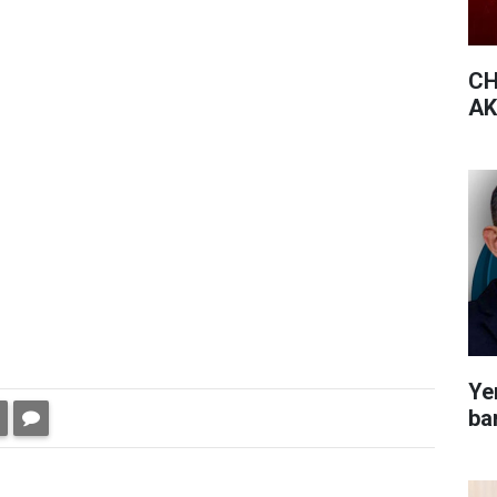
CH
AK 
Yen
bar