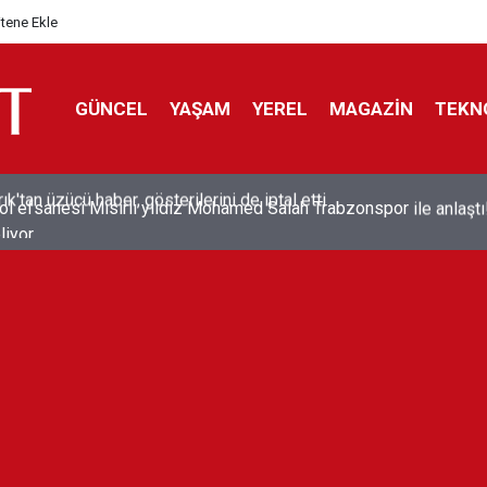
itene Ekle
GÜNCEL
YAŞAM
YEREL
MAGAZİN
TEKN
ol efsanesi Mısırlı yıldız Mohamed Salah Trabzonspor ile anlaştı
liyor