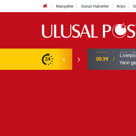
Manşetler
Günün Haberleri
Arşiv
S
Liverpo
ilerini de iptal etti
24
00:39
Yarın ge