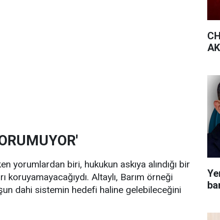
CH
AK 
KORUMUYOR'
en yorumlardan biri, hukukun askıya alındığı bir
Yen
arı koruyamayacağıydı. Altaylı, Barım örneği
bar
şun dahi sistemin hedefi haline gelebileceğini