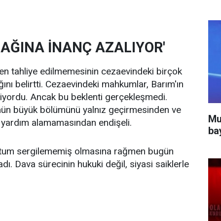
CAĞINA İNANÇ AZALIYOR'
men tahliye edilmemesinin cezaevindeki birçok
ttığını belirtti. Cezaevindeki mahkumlar, Barım'ın
liyordu. Ancak bu beklenti gerçekleşmedi.
günün büyük bölümünü yalnız geçirmesinden ve
Mu
de yardım alamamasından endişeli.
ba
r tutum sergilememiş olmasına rağmen bugün
dı. Dava sürecinin hukuki değil, siyasi saiklerle