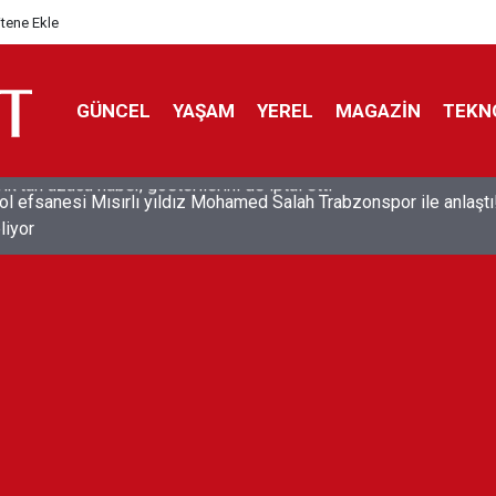
itene Ekle
GÜNCEL
YAŞAM
YEREL
MAGAZİN
TEKN
ol efsanesi Mısırlı yıldız Mohamed Salah Trabzonspor ile anlaştı
liyor