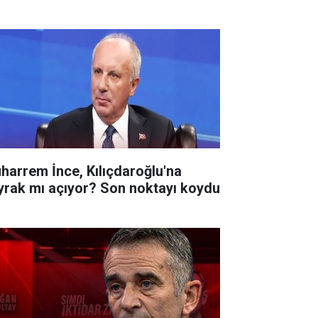
harrem İnce, Kılıçdaroğlu'na
yrak mı açıyor? Son noktayı koydu