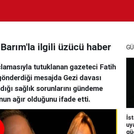
 Barım'la ilgili üzücü haber
GÜ
lamasıyla tutuklanan gazeteci Fatih
n gönderdiği mesajda Gezi davası
adığı sağlık sorunlarını gündeme
nun ağır olduğunu ifade etti.
İst
uy
güç