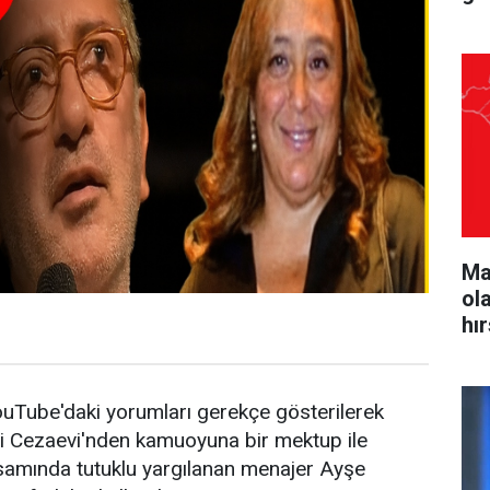
Ma
ol
hı
Tube'daki yorumları gerekçe gösterilerek
ivri Cezaevi'nden kamuoyuna bir mektup ile
samında tutuklu yargılanan menajer Ayşe