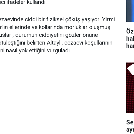
ı ifadeler kullandı.
ezaevinde ciddi bir fiziksel çöküş yaşıyor. Yirmi
ım’ın ellerinde ve kollarında morluklar oluşmuş
Öz
şları, durumun ciddiyetini gözler önüne
ha
leştiğini belirten Altaylı, cezaevi koşullarının
ha
 nasıl yok ettiğini vurguladı.
Se
ayr