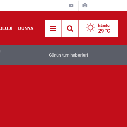
İstanbul
OLOJİ
DÜNYA
29 °C
!
00:19
Feridun Düzağaç sahnelere ara verdi: ''En az bir
Günün tüm
haberleri