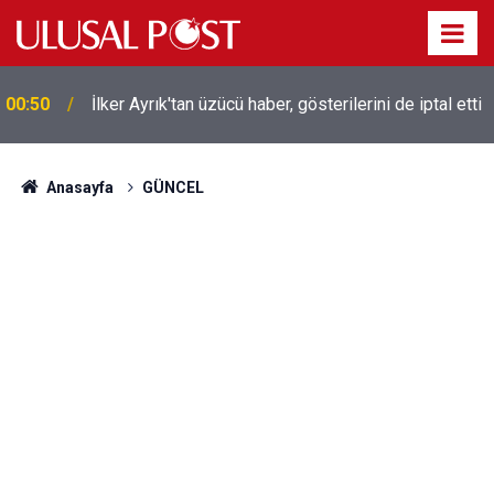
00:50
İlker Ayrık'tan üzücü haber, gösterilerini de iptal etti
Liverpool efsanesi Mısırlı yıldız Mohamed Salah
00:39
Trabzonspor ile anlaştı! Yarın geliyor
Anasayfa
GÜNCEL