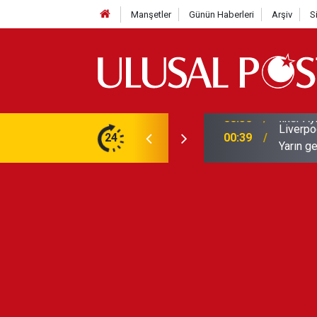
Manşetler
Günün Haberleri
Arşiv
S
Liverpo
ilerini de iptal etti
24
00:39
Yarın ge