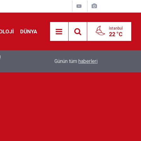
İstanbul
OLOJİ
DÜNYA
22 °C
!
00:19
Feridun Düzağaç sahnelere ara verdi: ''En az bir
Günün tüm
haberleri