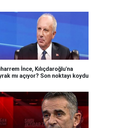
harrem İnce, Kılıçdaroğlu'na
yrak mı açıyor? Son noktayı koydu