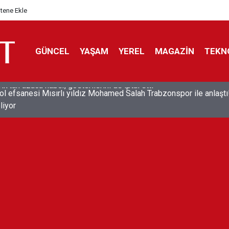
itene Ekle
GÜNCEL
YAŞAM
YEREL
MAGAZİN
TEKN
ol efsanesi Mısırlı yıldız Mohamed Salah Trabzonspor ile anlaştı
liyor