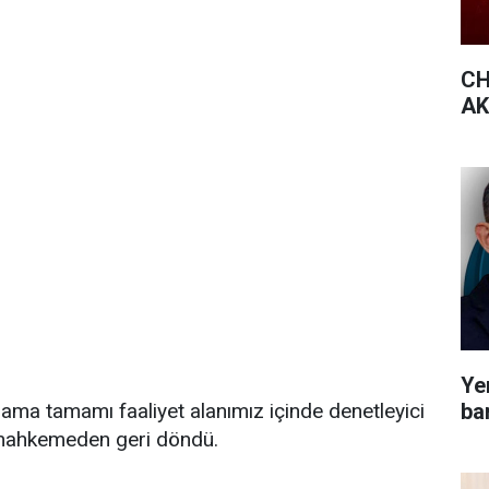
CH
AK 
Yen
bar
r ama tamamı faaliyet alanımız içinde denetleyici
 mahkemeden geri döndü.