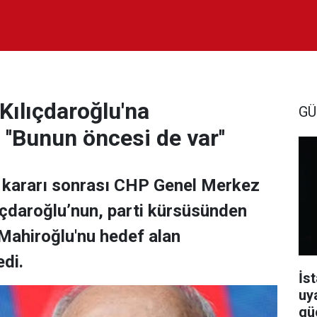
Kılıçdaroğlu'na
GÜ
''Bunun öncesi de var''
 kararı sonrası CHP Genel Merkez
çdaroğlu’nun, parti kürsüsünden
 Mahiroğlu'nu hedef alan
di.
İst
uy
güç