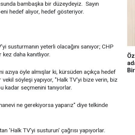
onusunda bambaşka bir düzeydeyiz. Sayın
eni hedef alıyor, hedef gösteriyor.
’yi susturmanın yeterli olacağını sanıyor; CHP
r kez daha kanıtlıyor.
Öz
ad
Bi
i azıya öyle almışlar ki, kürsüden açıkça hedef
vekil söyleşi yapıyor, "Halk TV'yi bize verin, biz
 bu kadar seçmenini tanıyorlar.
manevi ne gerekiyorsa yaparız" diye telkinde
n 'Halk TV'yi susturun' çağrısı yapıyorlar.