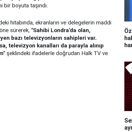
ni bir boyuta taşındı.
deki hitabında, ekranların ve delegelerin maddi
ı öne sürerek,
"Sahibi Londra'da olan,
Öz
ha
n bazı televizyonların sahipleri var.
ha
rsa, televizyon kanalları da parayla alınıp
m"
şeklindeki ifadelerle doğrudan Halk TV ve
Se
ayr