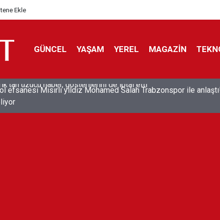
itene Ekle
GÜNCEL
YAŞAM
YEREL
MAGAZİN
TEKN
ol efsanesi Mısırlı yıldız Mohamed Salah Trabzonspor ile anlaştı
liyor