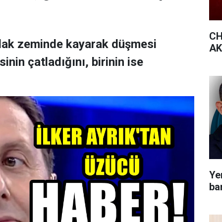
CH
ıslak zeminde kayarak düşmesi
AK 
nin çatladığını, birinin ise
Yen
bar