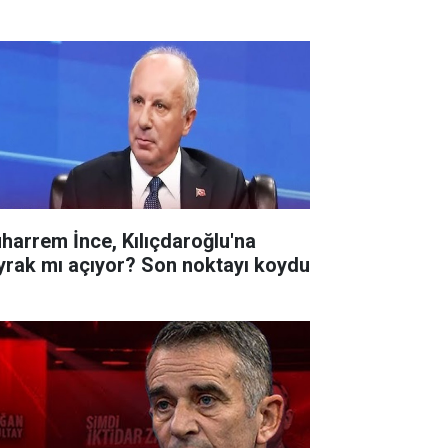
harrem İnce, Kılıçdaroğlu'na
yrak mı açıyor? Son noktayı koydu