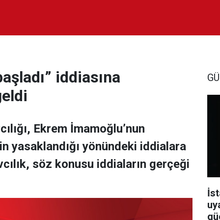
aşladı” iddiasına
GÜ
eldi
cılığı, Ekrem İmamoğlu’nun
nin yasaklandığı yönündeki iddialara
vcılık, söz konusu iddiaların gerçeği
İst
uy
güç