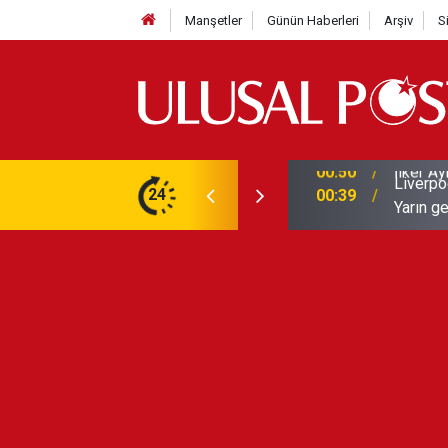
Manşetler
Günün Haberleri
Arşiv
S
Liverpo
ilerini de iptal etti
24
00:39
Yarın ge