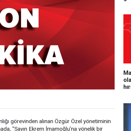
Ma
ol
hı
ığı görevinden alınan Özgür Özel yönetiminin
ada, “Sayın Ekrem İmamoğlu’na yönelik bir