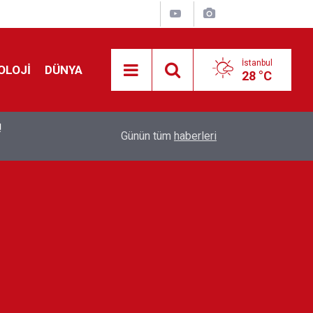
İstanbul
OLOJİ
DÜNYA
28 °C
!
00:19
Feridun Düzağaç sahnelere ara verdi: ''En az bir
Günün tüm
haberleri