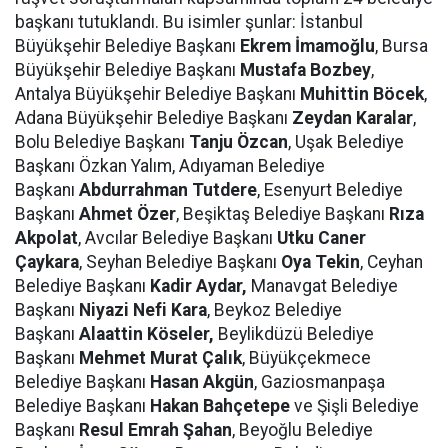
başkanı tutuklandı. Bu isimler şunlar: İstanbul
Büyükşehir Belediye Başkanı
Ekrem İmamoğlu
, Bursa
Büyükşehir Belediye Başkanı
Mustafa Bozbey
,
Antalya Büyükşehir Belediye Başkanı
Muhittin Böcek
,
Adana Büyükşehir Belediye Başkanı
Zeydan Karalar
,
Bolu Belediye Başkanı
Tanju Özcan
, Uşak Belediye
Başkanı Özkan Yalım, Adıyaman Belediye
Başkanı
Abdurrahman Tutdere
, Esenyurt Belediye
Başkanı
Ahmet Özer
, Beşiktaş Belediye Başkanı
Rıza
Akpolat
, Avcılar Belediye Başkanı
Utku Caner
Çaykara
, Seyhan Belediye Başkanı
Oya Tekin
, Ceyhan
Belediye Başkanı
Kadir Aydar,
Manavgat Belediye
Başkanı
Niyazi Nefi Kara
, Beykoz Belediye
Başkanı
Alaattin Köseler,
Beylikdüzü Belediye
Başkanı
Mehmet Murat Çalık
, Büyükçekmece
Belediye Başkanı
Hasan Akgün
, Gaziosmanpaşa
Belediye Başkanı
Hakan Bahçetepe
ve Şişli Belediye
Başkanı
Resul Emrah Şahan
, Beyoğlu Belediye