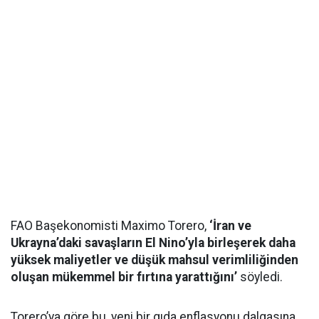
FAO Başekonomisti Maximo Torero,
‘İran ve
Ukrayna’daki savaşların El Nino’yla birleşerek daha
yüksek maliyetler ve düşük mahsul verimliliğinden
oluşan mükemmel bir fırtına yarattığını’
söyledi.
Torero’ya göre bu, yeni bir gıda enflasyonu dalgasına