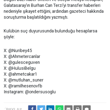
Galatasaray’ın Burhan Can Terzi’yi transfer haberleri
nedeniyle şikayet ettiğini, ardından gazeteci hakkında
soruşturma başlatıldığını yazmıştı.
Kulübün suç duyurusunda bulunduğu hesaplarsa
şöyle:
X: @Nuribey45
X: @Ahmetercanlar
X: @gulesceguven
X: @HulusiBelgu
X: @ahmetcakar1
X: @mutluhan_suner
X: @ramilhesenovfb
Instagram: @ondersusoglu