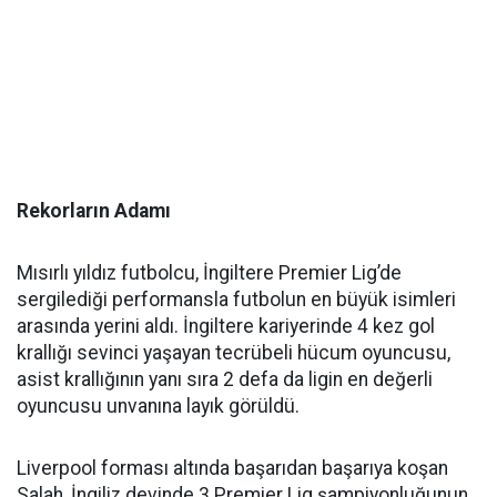
Rekorların Adamı
Mısırlı yıldız futbolcu, İngiltere Premier Lig’de
sergilediği performansla futbolun en büyük isimleri
arasında yerini aldı. İngiltere kariyerinde 4 kez gol
krallığı sevinci yaşayan tecrübeli hücum oyuncusu,
asist krallığının yanı sıra 2 defa da ligin en değerli
oyuncusu unvanına layık görüldü.
Liverpool forması altında başarıdan başarıya koşan
Salah, İngiliz devinde 3 Premier Lig şampiyonluğunun