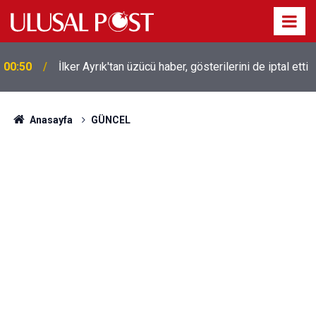
Liverpool efsanesi Mısırlı yıldız Mohamed Salah
00:39
Trabzonspor ile anlaştı! Yarın geliyor
Anasayfa
GÜNCEL