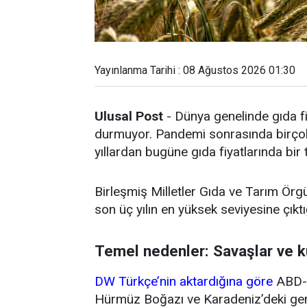
Yayınlanma Tarihi : 08 Ağustos 2026 01:30
Ulusal Post
- Dünya genelinde gıda fi
durmuyor. Pandemi sonrasında birçok 
yıllardan bugüne gıda fiyatlarında bir
Birleşmiş Milletler Gıda ve Tarım Örg
son üç yılın en yüksek seviyesine çıktığ
Temel nedenler: Savaşlar ve k
DW Türkçe’nin aktardığına göre
ABD-İ
Hürmüz Boğazı ve Karadeniz’deki gemi 