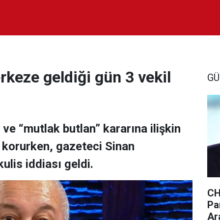
rkeze geldiği gün 3 vekil
GÜ
ve “mutlak butlan” kararına ilişkin
i korurken, gazeteci Sinan
ulis iddiası geldi.
CH
Par
Ar