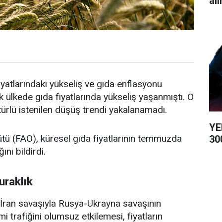
alı
yatlarındaki yükseliş ve gıda enflasyonu
ülkede gıda fiyatlarında yükseliş yaşanmıştı. O
 türlü istenilen düşüş trendi yakalanamadı.
YE
ütü (FAO), küresel gıda fiyatlarının temmuzda
300
ını bildirdi.
uraklık
ran savaşıyla Rusya-Ukrayna savaşının
trafiğini olumsuz etkilemesi, fiyatların