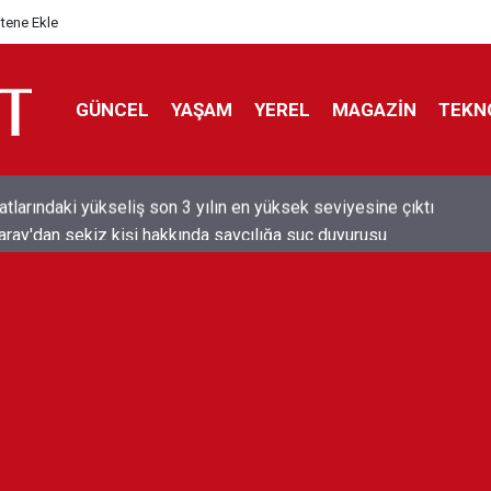
itene Ekle
GÜNCEL
YAŞAM
YEREL
MAGAZİN
TEKN
aray'dan sekiz kişi hakkında savcılığa suç duyurusu