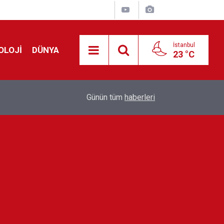
İstanbul
OLOJİ
DÜNYA
23 °C
Avrupa'da 'Schengen' restleşmesi: İspanya da İta
01:24
Günün tüm
haberleri
kontrol edecek