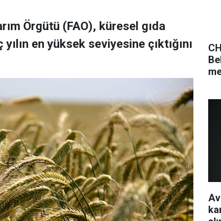
Tarım Örgütü (FAO), küresel gıda
 yılın en yüksek seviyesine çıktığını
CH
Be
me
Av
ka