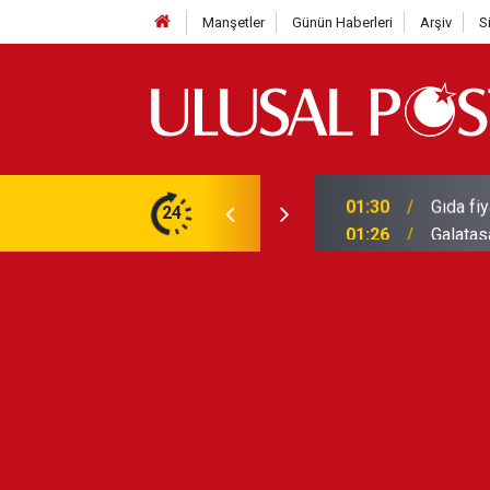
Manşetler
Günün Haberleri
Arşiv
S
3 yılın en yüksek seviyesine çıktı
24
01:26
Galatas