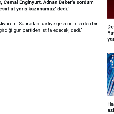
r, Cemal Enginyurt. Adnan Beker'e sordum
Fesat at yarış kazanamaz' dedi."
kliyorum. Sonradan partiye gelen isimlerden bir
De
rdiği gün partiden istifa edecek, dedi."
Ya
ya
Ha
as