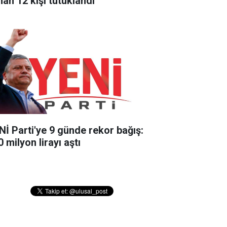
nan 12 kişi tutuklandı
Nİ Parti'ye 9 günde rekor bağış:
 milyon lirayı aştı