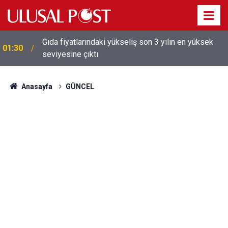
Gıda fiyatlarındaki yükseliş son 3 yılın en yüksek
01:30
seviyesine çıktı
Galatasaray'dan sekiz kişi hakkında savcılığa suç
01:26
duyurusu
Anasayfa
GÜNCEL