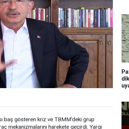
Pa
dik
uy
sı baş gösteren kriz ve TBMM’deki grup
 ihraç mekanizmalarını harekete geçirdi. Yargı