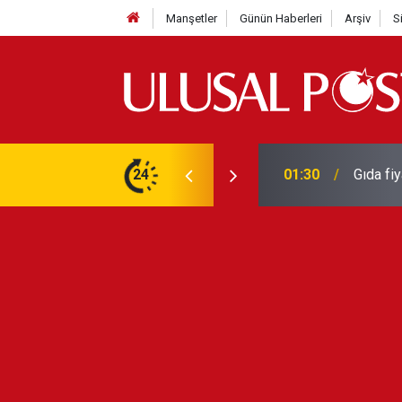
Manşetler
Günün Haberleri
Arşiv
S
3 yılın en yüksek seviyesine çıktı
24
01:26
Galatas