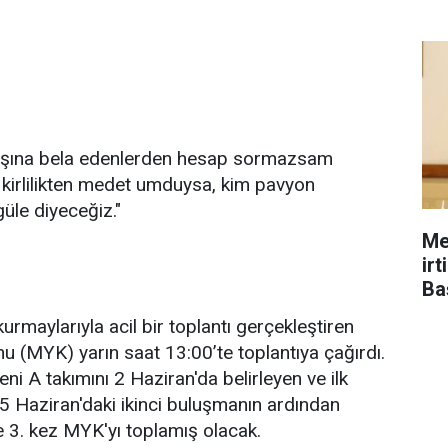
 başına bela edenlerden hesap sormazsam
 kirlilikten medet umduysa, kim pavyon
üle diyeceğiz."
Me
ir
Ba
rmaylarıyla acil bir toplantı gerçekleştiren
u (MYK) yarın saat 13:00’te toplantıya çağırdı.
ni A takımını 2 Haziran'da belirleyen ve ilk
 5 Haziran'daki ikinci buluşmanın ardından
de 3. kez MYK'yı toplamış olacak.