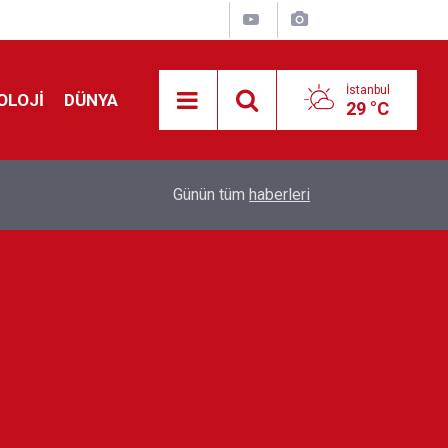
İstanbul
OLOJİ
DÜNYA
29 °C
Avrupa'da 'Schengen' restleşmesi: İspanya da İta
01:24
Günün tüm
haberleri
kontrol edecek