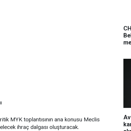
CH
Be
me
ı
Av
i kritik MYK toplantısının ana konusu Meclis
ka
lecek ihraç dalgası oluşturacak.