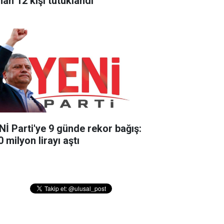
nan 12 kişi tutuklandı
Nİ Parti'ye 9 günde rekor bağış:
 milyon lirayı aştı