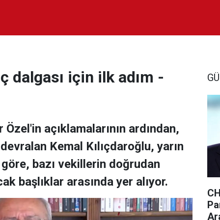
ç dalgası için ilk adım -
GÜ
r Özel'in açıklamalarının ardından,
devralan Kemal Kılıçdaroğlu, yarın
 göre, bazı vekillerin doğrudan
cak başlıklar arasında yer alıyor.
CH
Par
Ar