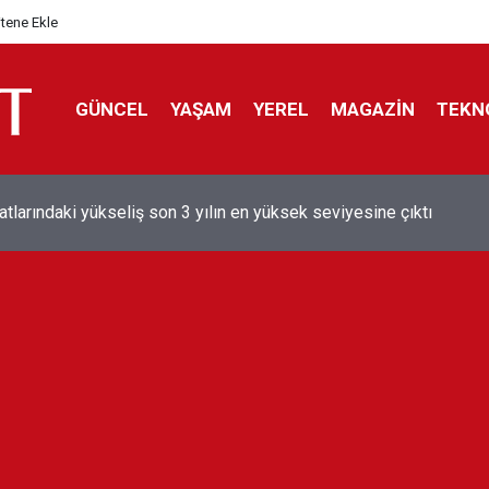
itene Ekle
GÜNCEL
YAŞAM
YEREL
MAGAZİN
TEKN
aray'dan sekiz kişi hakkında savcılığa suç duyurusu