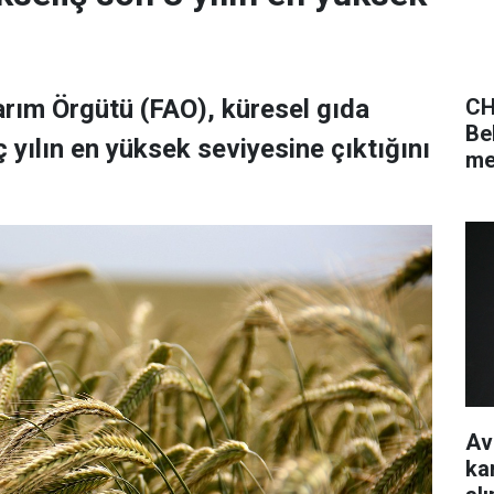
CH
Tarım Örgütü (FAO), küresel gıda
Be
 yılın en yüksek seviyesine çıktığını
me
Av
ka