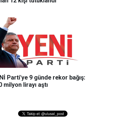
nan 12 kişi tutuklandı
Nİ Parti'ye 9 günde rekor bağış:
 milyon lirayı aştı