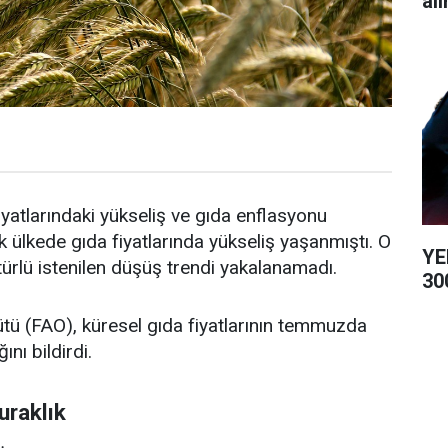
alı
yatlarındaki yükseliş ve gıda enflasyonu
ülkede gıda fiyatlarında yükseliş yaşanmıştı. O
YE
 türlü istenilen düşüş trendi yakalanamadı.
300
ütü (FAO), küresel gıda fiyatlarının temmuzda
ını bildirdi.
uraklık