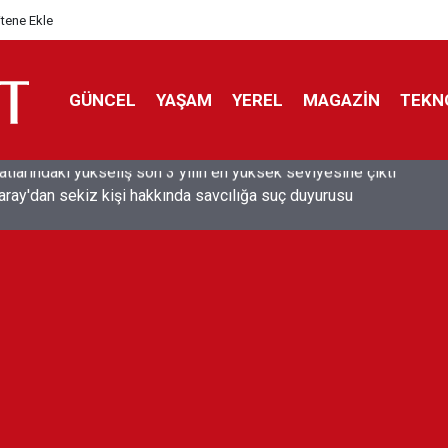
itene Ekle
GÜNCEL
YAŞAM
YEREL
MAGAZİN
TEKN
aray'dan sekiz kişi hakkında savcılığa suç duyurusu