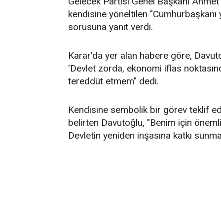
Gelecek Partisi Genel Başkanı Ahmet D
kendisine yöneltilen "Cumhurbaşkanı ya
sorusuna yanıt verdi.
Karar’da yer alan habere göre, Davuto
'Devlet zorda, ekonomi iflas noktasınd
tereddüt etmem" dedi.
Kendisine sembolik bir görev teklif 
belirten Davutoğlu, "Benim için önemli
Devletin yeniden inşasına katkı sunmak