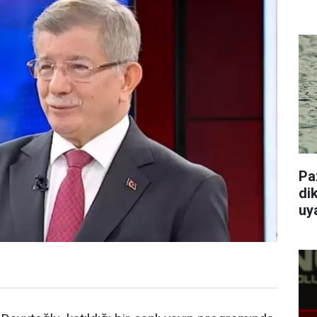
Pa
dik
uy