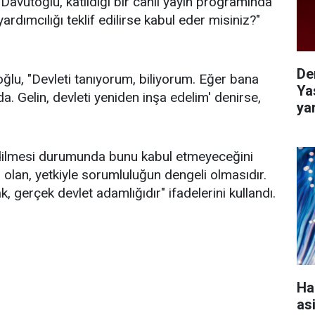
avutoğlu, katıldığı bir canlı yayın programında
rdımcılığı teklif edilirse kabul eder misiniz?"
De
ğlu, "Devleti tanıyorum, biliyorum. Eğer bana
Ya
a. Gelin, devleti yeniden inşa edelim' denirse,
ya
edilmesi durumunda bunu kabul etmeyeceğini
 olan, yetkiyle sorumluluğun dengeli olmasıdır.
, gerçek devlet adamlığıdır" ifadelerini kullandı.
Ha
as