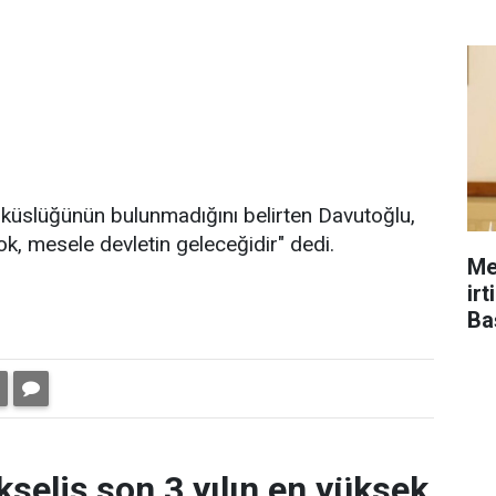
r küslüğünün bulunmadığını belirten Davutoğlu,
k, mesele devletin geleceğidir" dedi.
Me
ir
Ba
kseliş son 3 yılın en yüksek