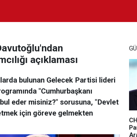
Davutoğlu'ndan
GÜ
cılığı açıklaması
rda bulunan Gelecek Partisi lideri
 programında "Cumhurbaşkanı
kabul eder misiniz?" sorusuna, "Devlet
etmek için göreve gelmekten
CH
Par
Ar