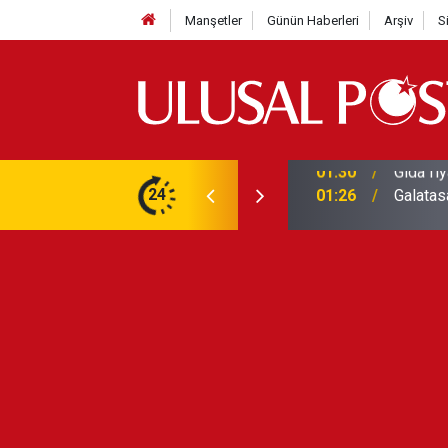
Manşetler
Günün Haberleri
Arşiv
S
3 yılın en yüksek seviyesine çıktı
24
01:26
Galatas