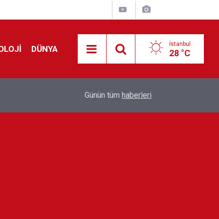
İstanbul
OLOJİ
DÜNYA
28 °C
Avrupa'da 'Schengen' restleşmesi: İspanya da İta
01:24
Günün tüm
haberleri
kontrol edecek