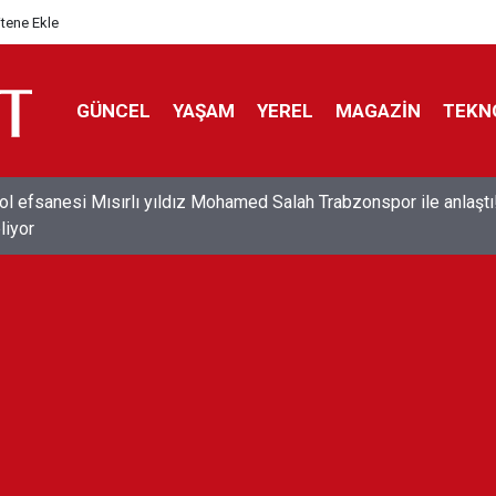
itene Ekle
GÜNCEL
YAŞAM
YEREL
MAGAZİN
TEKN
ol efsanesi Mısırlı yıldız Mohamed Salah Trabzonspor ile anlaştı
liyor