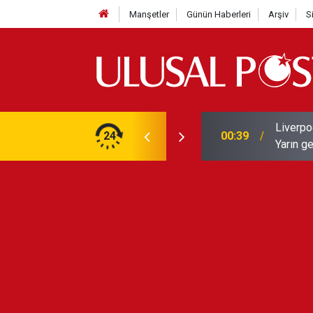
Manşetler
Günün Haberleri
Arşiv
S
Liverpo
ilerini de iptal etti
24
00:39
Yarın ge