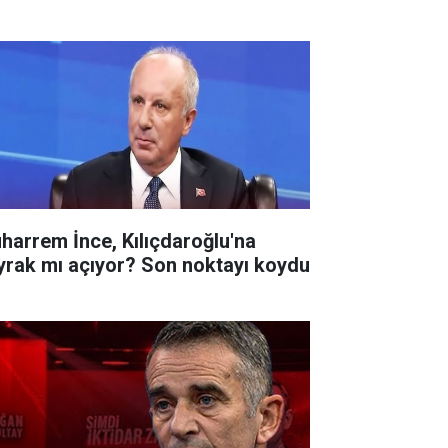
harrem İnce, Kılıçdaroğlu'na
yrak mı açıyor? Son noktayı koydu