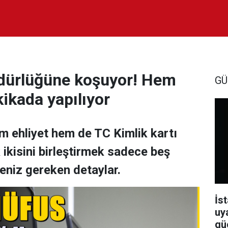
dürlüğüne koşuyor! Hem
GÜ
ikada yapılıyor
m ehliyet hem de TC Kimlik kartı
 ikisini birleştirmek sadece beş
meniz gereken detaylar.
İst
uy
güç