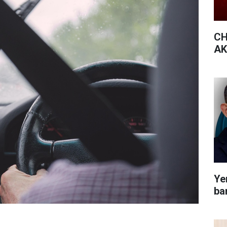
CH
AK 
Yen
bar