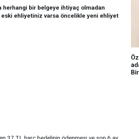
rsa herhangi bir belgeye ihtiyaç olmadan
 eski ehliyetiniz varsa öncelikle yeni ehliyet
Öz
ad
Bi
rken 37 TL harç bedelinin ödenmesi ve son 6 ay