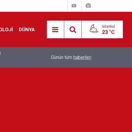
İstanbul
OLOJİ
DÜNYA
23 °C
!
00:19
Feridun Düzağaç sahnelere ara verdi: ''En az bir
Günün tüm
haberleri