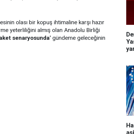
esinin olası bir kopuş ihtimaline karşı hazır
me yeterliliğini almış olan Anadolu Birliği
De
laket senaryosunda'
gündeme geleceğinin
Ya
ya
Ha
as