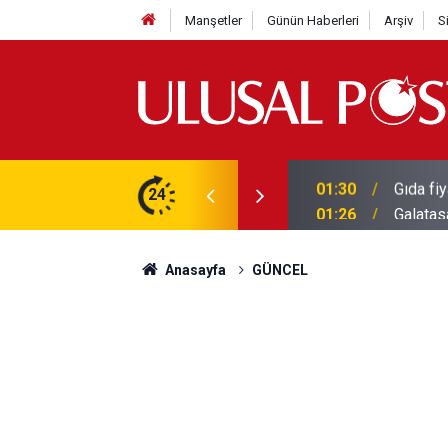
Manşetler
Günün Haberleri
Arşiv
S
3 yılın en yüksek seviyesine çıktı
24
01:26
Galatas
Anasayfa
GÜNCEL