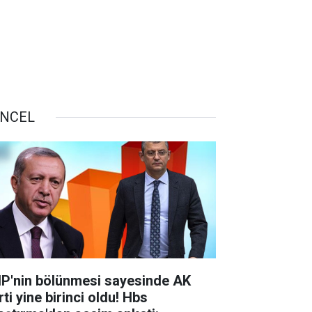
NCEL
P'nin bölünmesi sayesinde AK
ti yine birinci oldu! Hbs