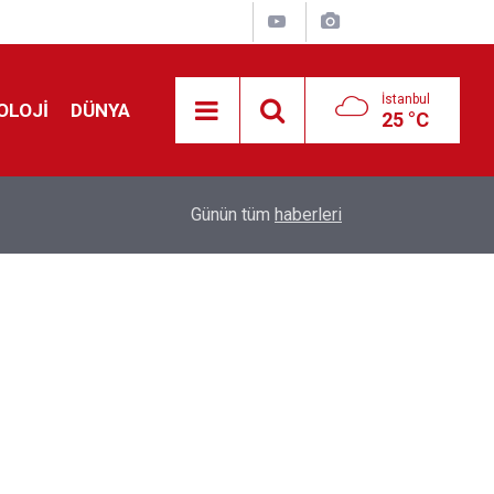
İstanbul
OLOJİ
DÜNYA
25 °C
Avrupa'da 'Schengen' restleşmesi: İspanya da İta
01:24
Günün tüm
haberleri
kontrol edecek