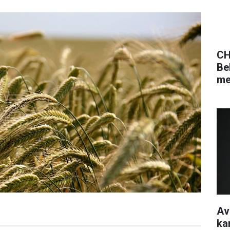
CH
Be
me
Av
ka