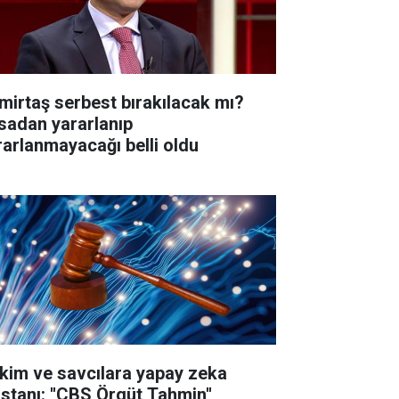
mirtaş serbest bırakılacak mı?
sadan yararlanıp
rarlanmayacağı belli oldu
kim ve savcılara yapay zeka
istanı: ''CBS Örgüt Tahmin''