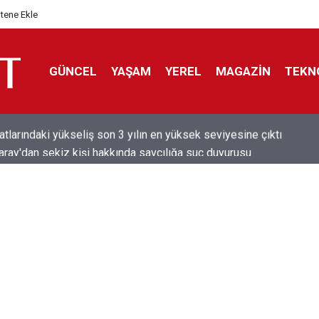
itene Ekle
GÜNCEL
YAŞAM
YEREL
MAGAZİN
TEKN
aray'dan sekiz kişi hakkında savcılığa suç duyurusu