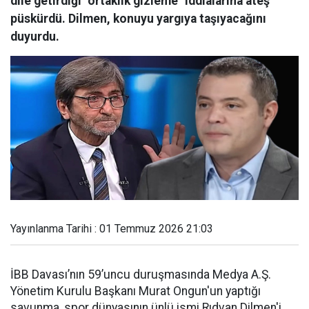
dile getirdiği "ortaklık gizleme" iddialarına ateş
püskürdü. Dilmen, konuyu yargıya taşıyacağını
duyurdu.
Yayınlanma Tarihi : 01 Temmuz 2026 21:03
İBB Davası’nın 59’uncu duruşmasında Medya A.Ş.
Yönetim Kurulu Başkanı Murat Ongun'un yaptığı
savunma, spor dünyasının ünlü ismi Rıdvan Dilmen'i