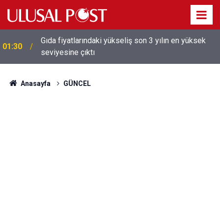
Gıda fiyatlarındaki yükseliş son 3 yılın en yüksek
01:30
seviyesine çıktı
Galatasaray'dan sekiz kişi hakkında savcılığa suç
01:26
duyurusu
Anasayfa
GÜNCEL