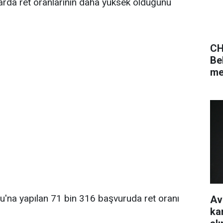
larda ret oranlarının daha yüksek olduğunu
CH
Be
me
u'na yapılan 71 bin 316 başvuruda ret oranı
Av
ka