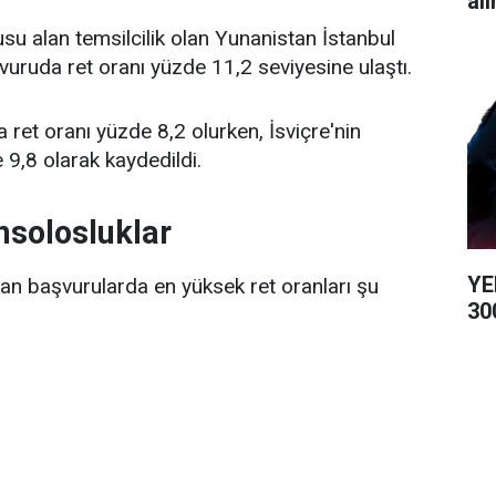
alı
u alan temsilcilik olan Yunanistan İstanbul
uruda ret oranı yüzde 11,2 seviyesine ulaştı.
ret oranı yüzde 8,2 olurken, İsviçre'nin
 9,8 olarak kaydedildi.
nsolosluklar
YE
lan başvurularda en yüksek ret oranları şu
300