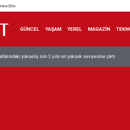
itene Ekle
GÜNCEL
YAŞAM
YEREL
MAGAZİN
TEKN
aray'dan sekiz kişi hakkında savcılığa suç duyurusu