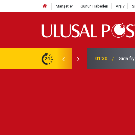
Manşetler
Günün Haberleri
Arşiv
S
3 yılın en yüksek seviyesine çıktı
24
01:26
Galatas