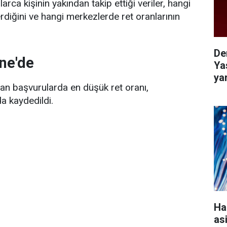
rca kişinin yakından takip ettiği veriler, hangi
diğini ve hangi merkezlerde ret oranlarının
De
ne'de
Ya
ya
lan başvurularda en düşük ret oranı,
a kaydedildi.
Ha
as