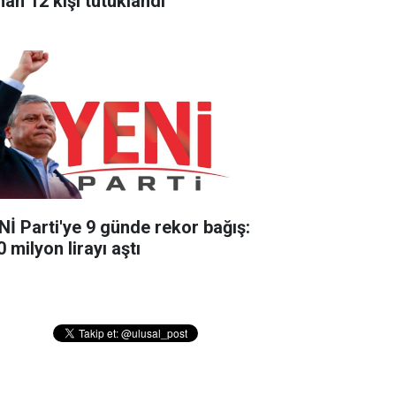
nan 12 kişi tutuklandı
Nİ Parti'ye 9 günde rekor bağış:
 milyon lirayı aştı