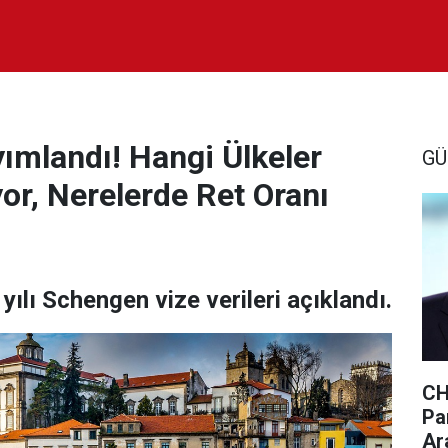
ımlandı! Hangi Ülkeler
GÜ
or, Nerelerde Ret Oranı
lı Schengen vize verileri açıklandı.
CH
Par
Ar