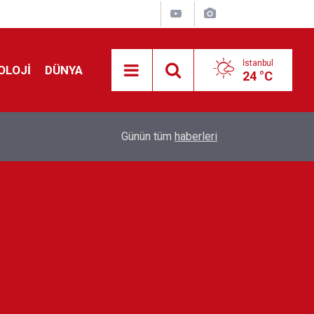
İstanbul
OLOJİ
DÜNYA
24 °C
Avrupa'da 'Schengen' restleşmesi: İspanya da İta
01:24
Günün tüm
haberleri
kontrol edecek