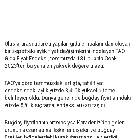
Uluslararası ticareti yapılan gıda emtialarından oluşan
bir sepetteki aylık fiyat değişimlerini inceleyen FAO
Gıda Fiyat Endeksi, temmuzda 131 puanla Ocak
2023’ten bu yana en yüksek değere ulaştı.
FAO’ya göre temmuzdaki artışta, tahıl fiyat
endeksindeki aylık yüzde 3,4’lük yükseliş temel
belirleyici oldu. Dünya genelinde buğday fiyatlarındaki
yüzde 5,8’lik sıçrama, endeksi yukarı taşıdı.
Buğday fiyatlarının artmasıysa Karadeniz’den gelen
ürünün aksamasına ilişkin endişeler ve buğday
üretilen bölgelerdeki kuraklığın mahsule verdiği