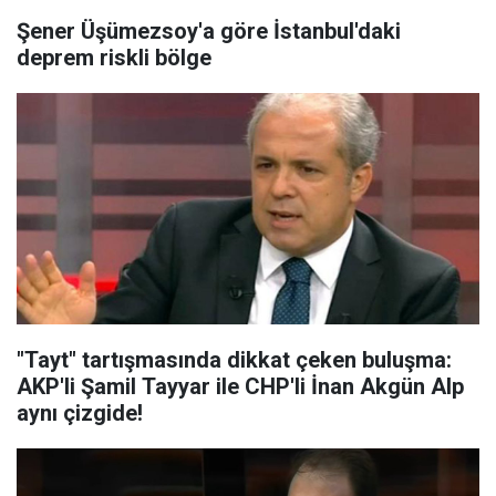
Şener Üşümezsoy'a göre İstanbul'daki
deprem riskli bölge
"Tayt" tartışmasında dikkat çeken buluşma:
AKP'li Şamil Tayyar ile CHP'li İnan Akgün Alp
aynı çizgide!