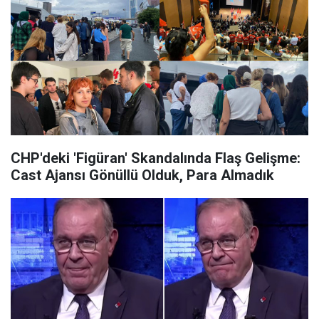
CHP'deki 'Figüran' Skandalında Flaş Gelişme:
Cast Ajansı Gönüllü Olduk, Para Almadık