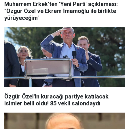
Muharrem Erkek’ten 'Yeni Parti' açıklaması:
''Özgür Özel ve Ekrem İmamoğlu ile birlikte
yürüyeceğim''
Özgür Özel'in kuracağı partiye katılacak
isimler belli oldu! 85 vekil salondaydı