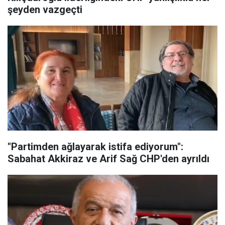
şeyden vazgeçti
"Partimden ağlayarak istifa ediyorum":
Sabahat Akkiraz ve Arif Sağ CHP'den ayrıldı