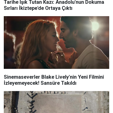
Tarihe Işık Tutan Kazı: Anadolu'nun Dokuma
Sırları İkiztepe'de Ortaya Çıktı
Sinemaseverler Blake Lively'nin Yeni Filmini
İzleyemeyecek! Sansüre Takıldı