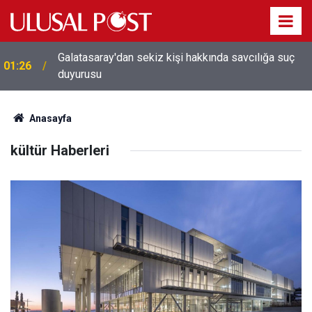
Avrupa'da 'Schengen' restleşmesi: İspanya da
01:24
İtalya'dan gelenleri sınırda kontrol edecek
Anasayfa
kültür Haberleri