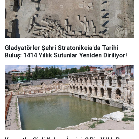
Gladyatörler Şehri Stratonikeia'da Tarihi
Buluş: 1414 Yıllık Sütunlar Yeniden Diriliyor!