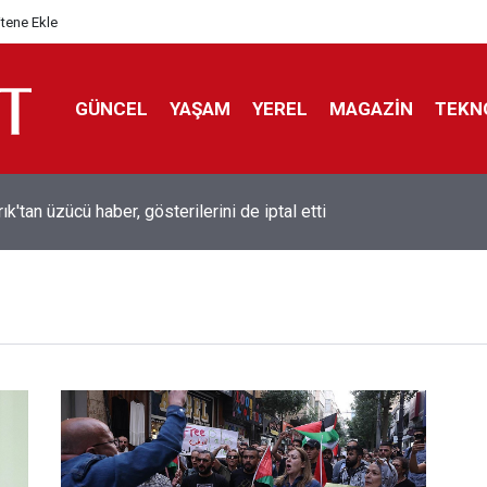
itene Ekle
GÜNCEL
YAŞAM
YEREL
MAGAZİN
TEKN
rık'tan üzücü haber, gösterilerini de iptal etti