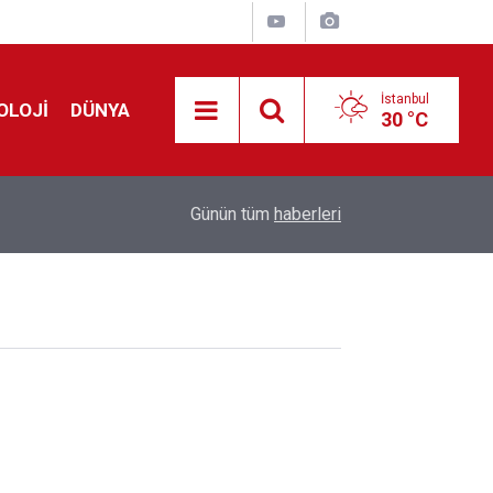
İstanbul
OLOJİ
DÜNYA
30 °C
Liverpool efsanesi Mısırlı yıldız Mohamed Salah
00:39
Günün tüm
haberleri
Yarın geliyor