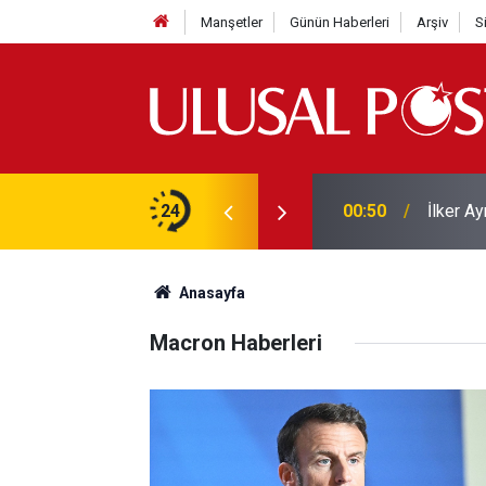
Manşetler
Günün Haberleri
Arşiv
S
isinde kimler oynuyor? Oyuncu kadrosu ve
24
00:50
İlker Ay
Anasayfa
Macron Haberleri