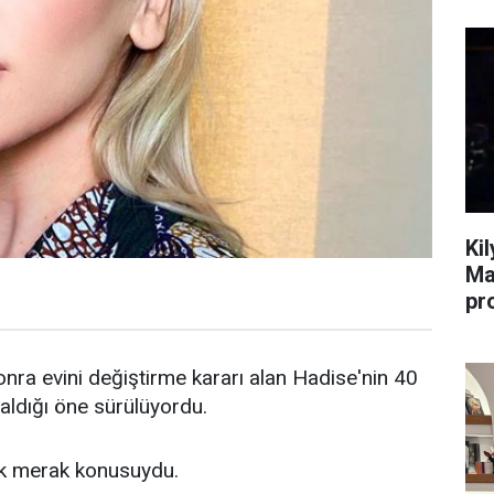
Ki
Ma
pr
ra evini değiştirme kararı alan Hadise'nin 40
 aldığı öne sürülüyordu.
ük merak konusuydu.