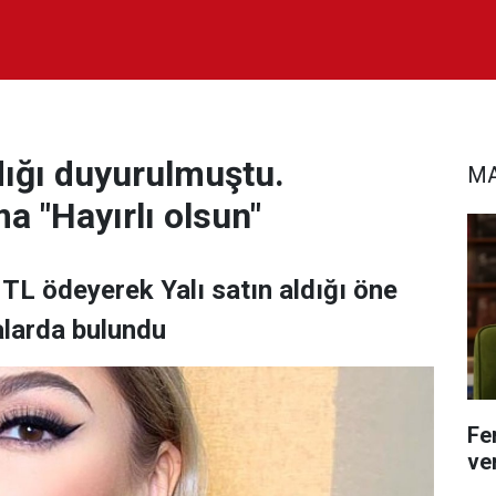
dığı duyurulmuştu.
MA
a "Hayırlı olsun"
 TL ödeyerek Yalı satın aldığı öne
alarda bulundu
Fe
ver