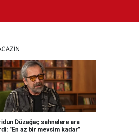
GAZİN
ridun Düzağaç sahnelere ara
di: ''En az bir mevsim kadar''