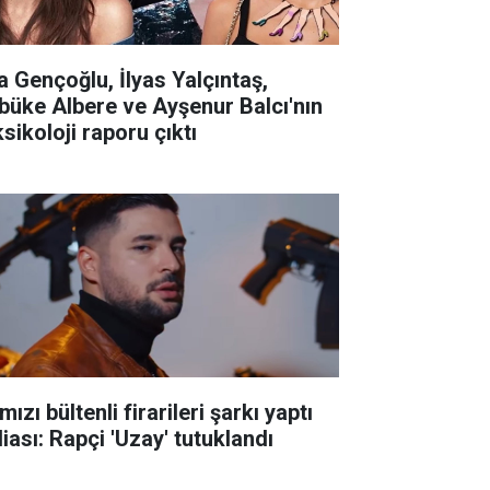
la Gençoğlu, İlyas Yalçıntaş,
büke Albere ve Ayşenur Balcı'nın
sikoloji raporu çıktı
mızı bültenli firarileri şarkı yaptı
iası: Rapçi 'Uzay' tutuklandı