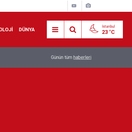
İstanbul
OLOJİ
DÜNYA
23 °C
!
00:19
Feridun Düzağaç sahnelere ara verdi: ''En az bir
Günün tüm
haberleri