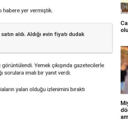
 habere yer vermiştik.
Ca
olu
satın aldı. Aldığı evin fiyatı dudak
ı görüntülendi. Yemek çıkışında gazetecilerle
 sorulara imalı bir yanıt verdi.
aların yalan olduğu izlenimini bıraktı
Mi
dö
am