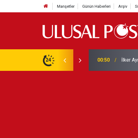
Manşetler
Günün Haberleri
Arşiv
S
Liverpo
ilerini de iptal etti
24
00:39
Yarın ge