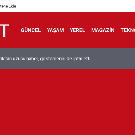
itene Ekle
GÜNCEL
YAŞAM
YEREL
MAGAZİN
TEKN
ol efsanesi Mısırlı yıldız Mohamed Salah Trabzonspor ile anlaştı
liyor