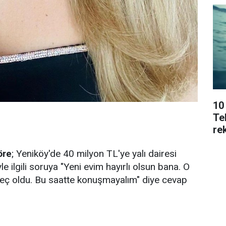
10
Tek
rek
öre
; Yeniköy'de 40 milyon TL'ye yalı dairesi
le ilgili soruya "Yeni evim hayırlı olsun bana. O
geç oldu. Bu saatte konuşmayalım" diye cevap