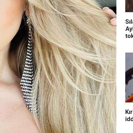
Sı
Ay
tok
Kır
idd