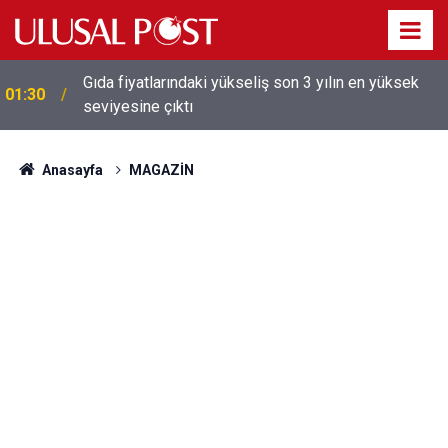
Galatasaray'dan sekiz kişi hakkında savcılığa suç
01:26
duyurusu
Anasayfa
MAGAZİN