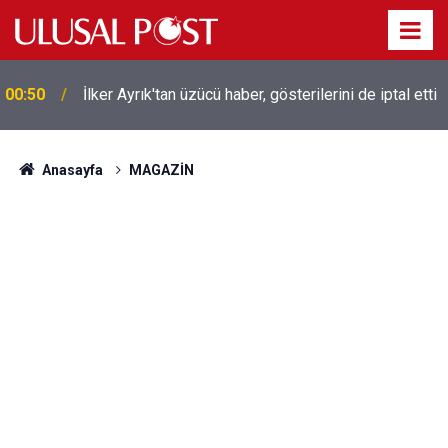
Liverpool efsanesi Mısırlı yıldız Mohamed Salah
00:39
Trabzonspor ile anlaştı! Yarın geliyor
Anasayfa
MAGAZİN