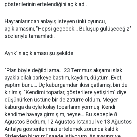
gösterilerinin ertelendiğini açıkladı.
Hayranlarından anlayış isteyen ünlü oyuncu,
açıklamasını, "Hepsi geçecek... Buluşup gülüşeceğiz"
sözleriyle tamamladı.
Ayrık'ın açıklaması şu şekilde:
"Plan böyle değildi ama... 23 Temmuz akşamı ıslak
ayakla cilalı parkeye bastım, kaydım, düştüm. Evet,
yaptım bunu... Üç kaburgamdan ikisi çatlamış, biri de
kırılmış. "Kendimi toparlar, gösterilere yetişirim" diye
düşünürken üstüne bir de zatürre oldum. Meğer
kaburga da öyle kolay toparlanmıyormuş. Kendi
kendime havaya girmişim, neyse... Bu sebeple 8
Ağustos Bodrum, 12 Ağustos İstanbul ve 13 Ağustos
Antalya gösterilerimizi ertelemek zorunda kaldık.
Sizlerden biraz müsaade istiyorum. Anlayışınız ve