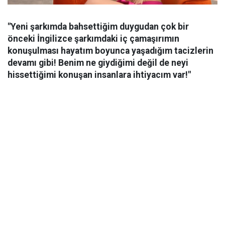
"Yeni şarkımda bahsettiğim duygudan çok bir
önceki İngilizce şarkımdaki iç çamaşırımın
konuşulması hayatım boyunca yaşadığım tacizlerin
devamı gibi! Benim ne giydiğimi değil de neyi
hissettiğimi konuşan insanlara ihtiyacım var!"