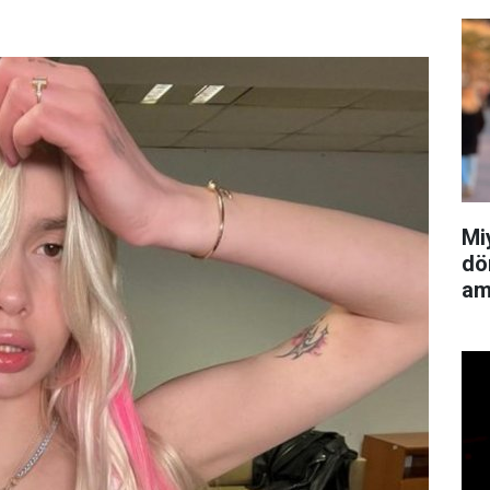
Mi
dö
am