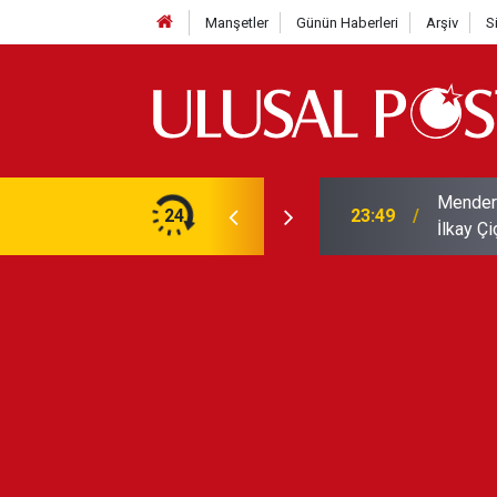
Manşetler
Günün Haberleri
Arşiv
S
 ve irtikap' soruşturması: Belediye Başkanı
CHP Ban
24
23:30
üyesi YE