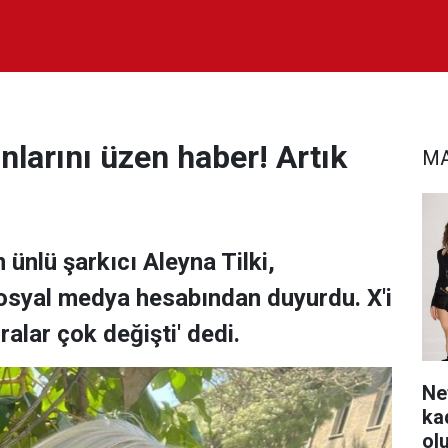
nlarını üzen haber! Artık
MA
ünlü şarkıcı Aleyna Tilki,
sosyal medya hesabından duyurdu. X'i
uralar çok değişti' dedi.
Ne
ka
ol