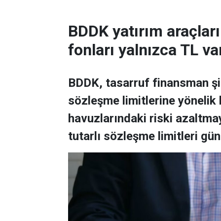
BDDK yatırım araçların
fonları yalnızca TL va
BDDK, tasarruf finansman şir
sözleşme limitlerine yönelik k
havuzlarındaki riski azaltm
tutarlı sözleşme limitleri gün