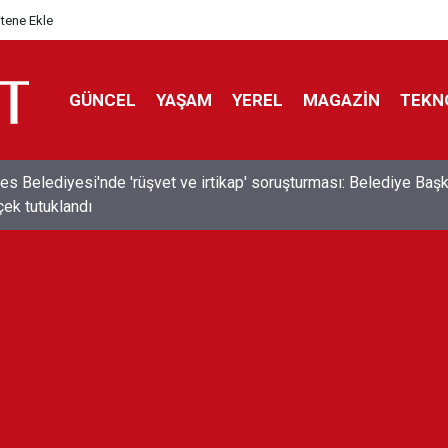
itene Ekle
GÜNCEL
YAŞAM
YEREL
MAGAZİN
TEKN
dırma'da toplu istifa: Belediye Başkanı Dursun Mirza ve 16 mec
Nİ Parti'ye katıldı