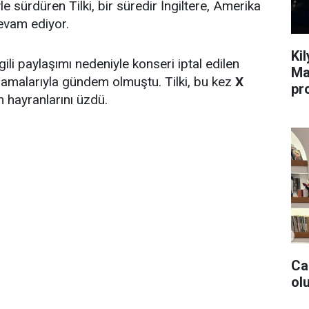
le sürdüren Tilki, bir süredir İngiltere, Amerika
devam ediyor.
Ki
ili paylaşımı nedeniyle konseri iptal edilen
Ma
lamalarıyla gündem olmuştu. Tilki, bu kez
X
pr
n hayranlarını üzdü.
Ca
olu