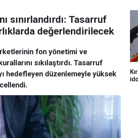
ı sınırlandırdı: Tasarruf
rlıklarda değerlendirilecek
ketlerinin fon yönetimi ve
urallarını sıkılaştırdı. Tasarruf
Kır
ayı hedefleyen düzenlemeyle yüksek
idd
cellendi.