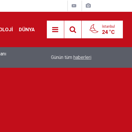
İstanbul
OLOJİ
DÜNYA
24 °C
lis
Avcılar Belediyesi'ne 'ihaleye fesat karıştırma' 
23:30
Günün tüm
haberleri
12 kişi tutuklandı