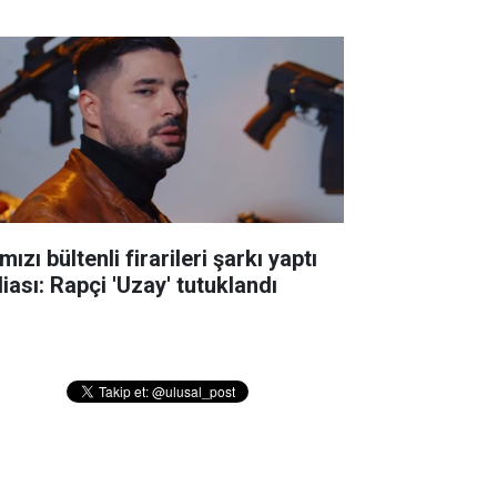
mızı bültenli firarileri şarkı yaptı
iası: Rapçi 'Uzay' tutuklandı