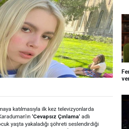
Fe
ver
maya katılmasıyla ilk kez televizyonlarda
 Karaduman'ın
'Cevapsız Çınlama'
adlı
cuk yaşta yakaladığı şöhreti seslendirdiği