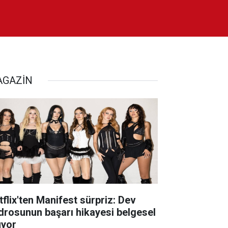
GAZİN
tflix'ten Manifest sürpriz: Dev
drosunun başarı hikayesi belgesel
uyor