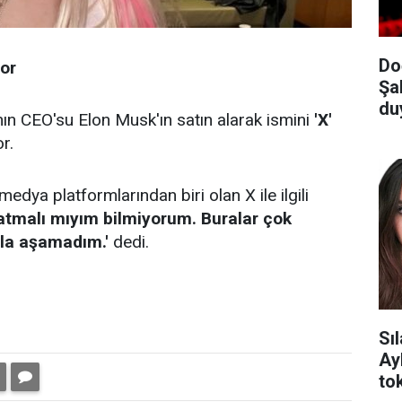
Do
or
Şa
du
nın CEO'su Elon Musk'ın satın alarak ismini
'X'
r.
medya platformlarından biri olan X ile ilgili
 atmalı mıyım bilmiyorum. Buralar çok
ala aşamadım.'
dedi.
Sı
Ay
tok