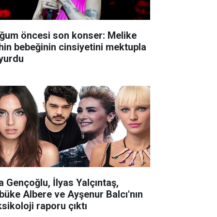
ğum öncesi son konser: Melike
hin bebeğinin cinsiyetini mektupla
yurdu
la Gençoğlu, İlyas Yalçıntaş,
büke Albere ve Ayşenur Balcı'nın
sikoloji raporu çıktı