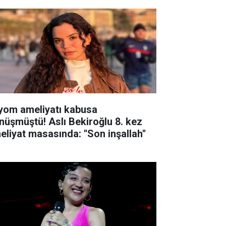
yom ameliyatı kabusa
nüşmüştü! Aslı Bekiroğlu 8. kez
eliyat masasında: ''Son inşallah''