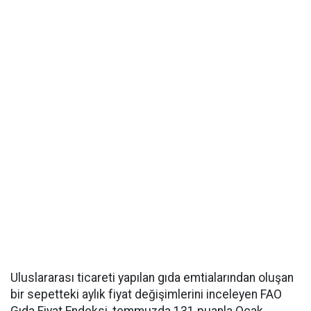
Uluslararası ticareti yapılan gıda emtialarından oluşan
bir sepetteki aylık fiyat değişimlerini inceleyen FAO
Gıda Fiyat Endeksi, temmuzda 131 puanla Ocak