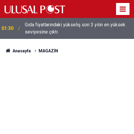
Galatasaray'dan sekiz kişi hakkında savcılığa suç
01:26
duyurusu
Anasayfa
MAGAZİN