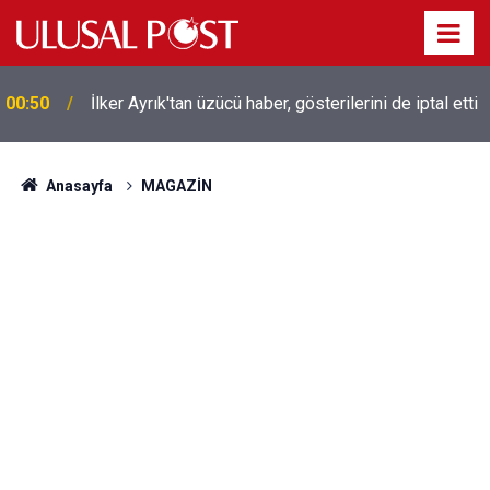
00:50
İlker Ayrık'tan üzücü haber, gösterilerini de iptal etti
Liverpool efsanesi Mısırlı yıldız Mohamed Salah
00:39
Trabzonspor ile anlaştı! Yarın geliyor
Anasayfa
MAGAZİN