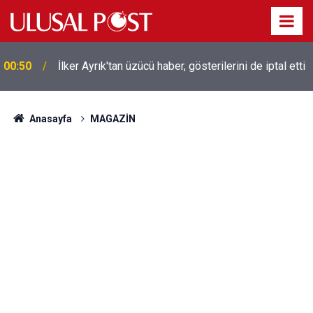
00:50
İlker Ayrık'tan üzücü haber, gösterilerini de iptal etti
Liverpool efsanesi Mısırlı yıldız Mohamed Salah
00:39
Trabzonspor ile anlaştı! Yarın geliyor
Anasayfa
MAGAZİN