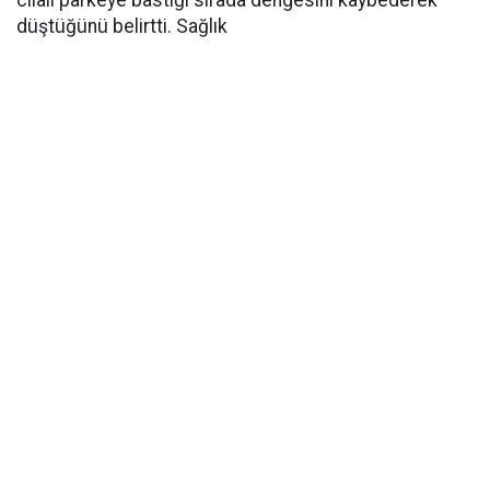
cilalı parkeye bastığı sırada dengesini kaybederek
düştüğünü belirtti. Sağlık