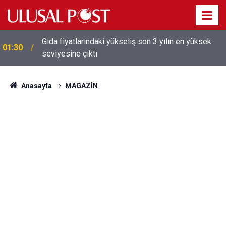
Galatasaray'dan sekiz kişi hakkında savcılığa suç
01:26
duyurusu
Anasayfa
MAGAZİN