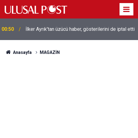
Liverpool efsanesi Mısırlı yıldız Mohamed Salah
00:39
Trabzonspor ile anlaştı! Yarın geliyor
Anasayfa
MAGAZİN