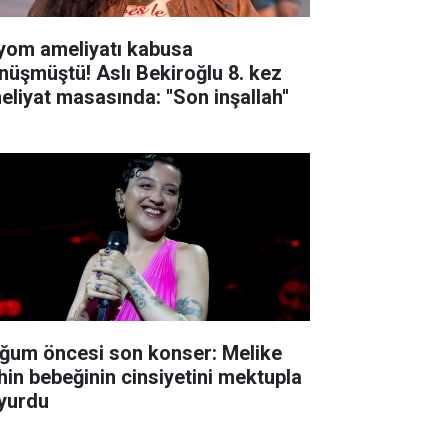
yom ameliyatı kabusa
nüşmüştü! Aslı Bekiroğlu 8. kez
eliyat masasında: ''Son inşallah''
ğum öncesi son konser: Melike
hin bebeğinin cinsiyetini mektupla
yurdu