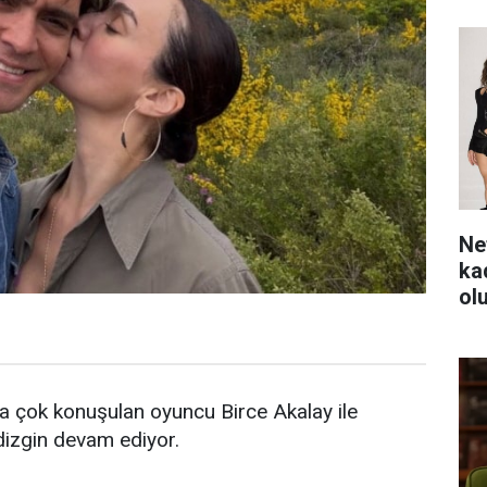
Ne
ka
ol
ra çok konuşulan oyuncu Birce Akalay ile
dizgin devam ediyor.