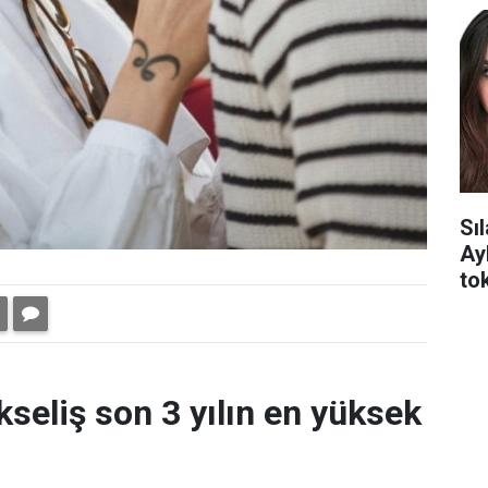
Sı
Ay
tok
kseliş son 3 yılın en yüksek