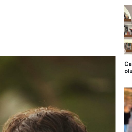
Ca
olu