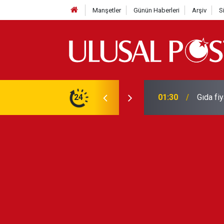
Manşetler
Günün Haberleri
Arşiv
S
3 yılın en yüksek seviyesine çıktı
24
01:26
Galatas