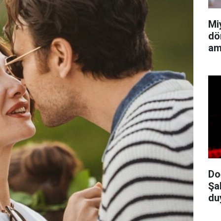
Mi
dö
am
Do
Şa
du