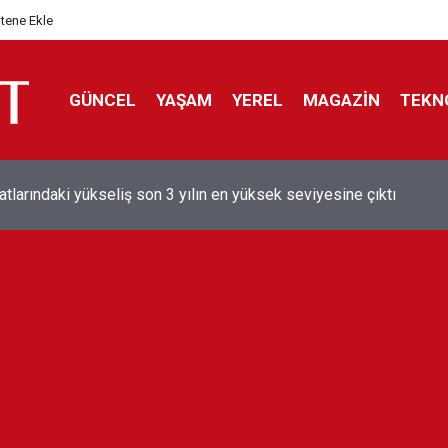
itene Ekle
GÜNCEL
YAŞAM
YEREL
MAGAZİN
TEKN
aray'dan sekiz kişi hakkında savcılığa suç duyurusu