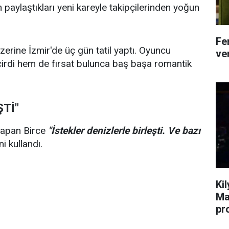
paylaştıkları yeni kareyle takipçilerinden yoğun
Fe
erine İzmir'de üç gün tatil yaptı. Oyuncu
ver
eçirdi hem de fırsat bulunca baş başa romantik
ŞTİ"
yapan Birce
"İstekler denizlerle birleşti. Ve bazı
ni kullandı.
Ki
Ma
pr