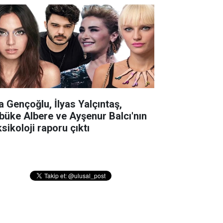
la Gençoğlu, İlyas Yalçıntaş,
büke Albere ve Ayşenur Balcı'nın
sikoloji raporu çıktı