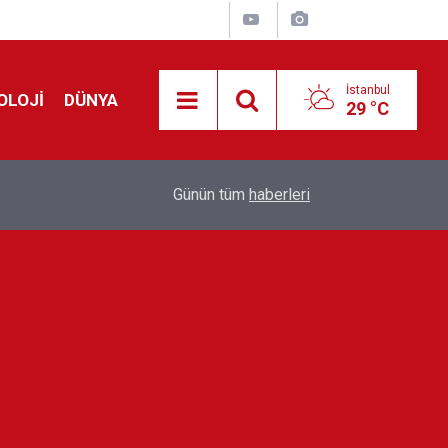
İstanbul
OLOJİ
DÜNYA
29 °C
Avrupa'da 'Schengen' restleşmesi: İspanya da İta
01:24
Günün tüm
haberleri
kontrol edecek