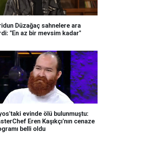
ridun Düzağaç sahnelere ara
di: ''En az bir mevsim kadar''
lyos'taki evinde ölü bulunmuştu:
sterChef Eren Kaşıkçı'nın cenaze
ogramı belli oldu