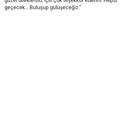
güzel dilekleriniz için çok teşekkür ederim. Hepsi
geçecek... Buluşup gülüşeceğiz."