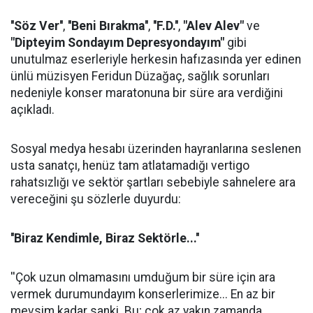
''Söz Ver''
,
''Beni Bırakma''
,
''F.D.''
,
"Alev Alev"
ve
"Dipteyim Sondayım Depresyondayım"
gibi
unutulmaz eserleriyle herkesin hafızasında yer edinen
ünlü müzisyen Feridun Düzağaç, sağlık sorunları
nedeniyle konser maratonuna bir süre ara verdiğini
açıkladı.
Sosyal medya hesabı üzerinden hayranlarına seslenen
usta sanatçı, henüz tam atlatamadığı vertigo
rahatsızlığı ve sektör şartları sebebiyle sahnelere ara
vereceğini şu sözlerle duyurdu:
''Biraz Kendimle, Biraz Sektörle...''
''Çok uzun olmamasını umduğum bir süre için ara
vermek durumundayım konserlerimize... En az bir
mevsim kadar sanki. Bu; çok az yakın zamanda