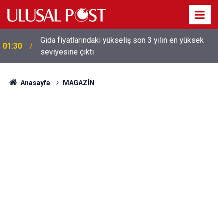
Gıda fiyatlarındaki yükseliş son 3 yılın en yüksek
01:30
seviyesine çıktı
Galatasaray'dan sekiz kişi hakkında savcılığa suç
01:26
duyurusu
Anasayfa
MAGAZİN