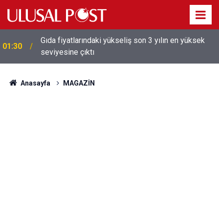
Galatasaray'dan sekiz kişi hakkında savcılığa suç
01:26
duyurusu
Anasayfa
MAGAZİN