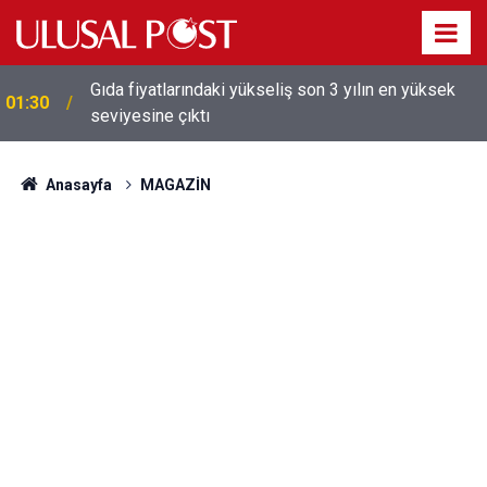
Gıda fiyatlarındaki yükseliş son 3 yılın en yüksek
01:30
seviyesine çıktı
Galatasaray'dan sekiz kişi hakkında savcılığa suç
01:26
duyurusu
Anasayfa
MAGAZİN