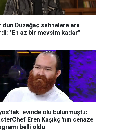
ridun Düzağaç sahnelere ara
di: ''En az bir mevsim kadar''
lyos'taki evinde ölü bulunmuştu:
sterChef Eren Kaşıkçı'nın cenaze
ogramı belli oldu