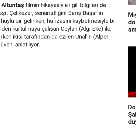
 Altuntaş
filmin hikayesiyle ilgili bilgileri de
it Çelikezer, senaristliğini Barış Başar’ın
Mi
 huylu bir gelinken, hafızasını kaybetmesiyle bir
dö
n kurtulmaya çalışan Ceylan (Algı Eke) ile,
am
rken ikisi tarafından da ezilen Ünal’ın (Alper
veni anlatılıyor.
Do
Şa
du