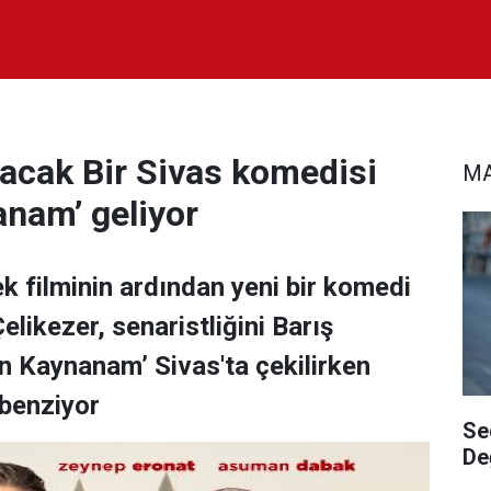
yacak Bir Sivas komedisi
MA
anam’ geliyor
k filminin ardından yeni bir komedi
elikezer, senaristliğini Barış
an Kaynanam’ Sivas'ta çekilirken
 benziyor
Se
De