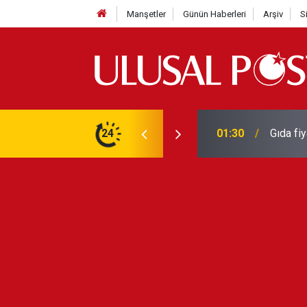
Manşetler
Günün Haberleri
Arşiv
S
3 yılın en yüksek seviyesine çıktı
24
01:26
Galatas