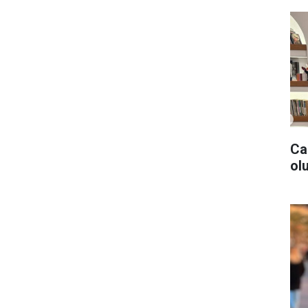
Ca
olu