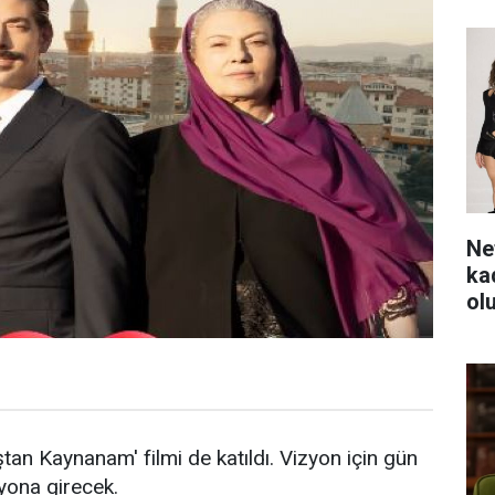
Ne
ka
ol
aştan Kaynanam' filmi de katıldı. Vizyon için gün
zyona girecek.