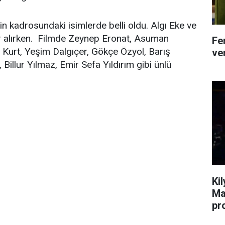
min kadrosundaki isimlerde belli oldu. Algı Eke ve
yer alırken. Filmde Zeynep Eronat, Asuman
Fe
 Kurt, Yeşim Dalgıçer, Gökçe Özyol, Barış
ver
Billur Yılmaz, Emir Sefa Yıldırım gibi ünlü
Ki
Ma
pr