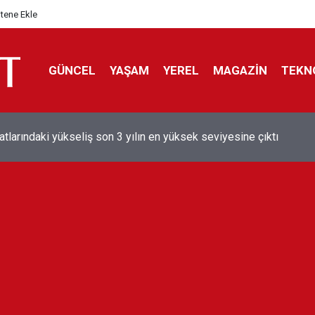
itene Ekle
GÜNCEL
YAŞAM
YEREL
MAGAZİN
TEKN
aray'dan sekiz kişi hakkında savcılığa suç duyurusu