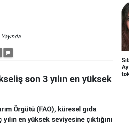
 Yayında
Sı
Ay
tok
kseliş son 3 yılın en yüksek
Tarım Örgütü (FAO), küresel gıda
 yılın en yüksek seviyesine çıktığını