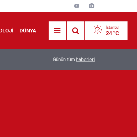
İstanbul
OLOJİ
DÜNYA
24 °C
Avrupa'da 'Schengen' restleşmesi: İspanya da İta
01:24
Günün tüm
haberleri
kontrol edecek