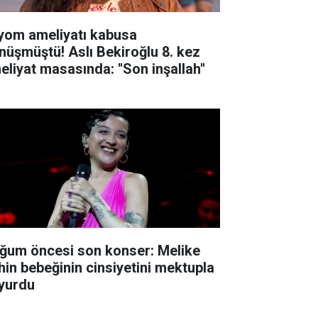
yom ameliyatı kabusa
nüşmüştü! Aslı Bekiroğlu 8. kez
eliyat masasında: ''Son inşallah''
ğum öncesi son konser: Melike
hin bebeğinin cinsiyetini mektupla
yurdu