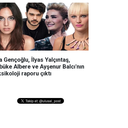
la Gençoğlu, İlyas Yalçıntaş,
büke Albere ve Ayşenur Balcı'nın
sikoloji raporu çıktı