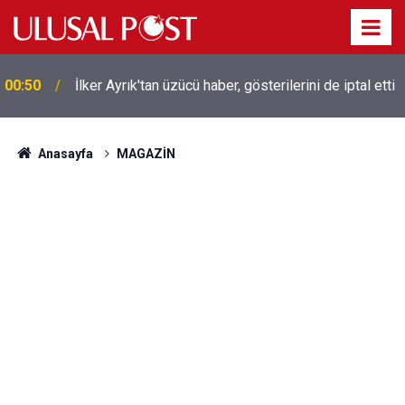
00:50
İlker Ayrık'tan üzücü haber, gösterilerini de iptal etti
Liverpool efsanesi Mısırlı yıldız Mohamed Salah
00:39
Trabzonspor ile anlaştı! Yarın geliyor
Anasayfa
MAGAZİN