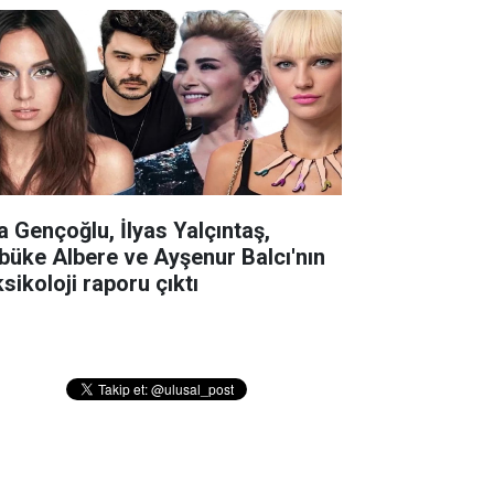
la Gençoğlu, İlyas Yalçıntaş,
büke Albere ve Ayşenur Balcı'nın
sikoloji raporu çıktı