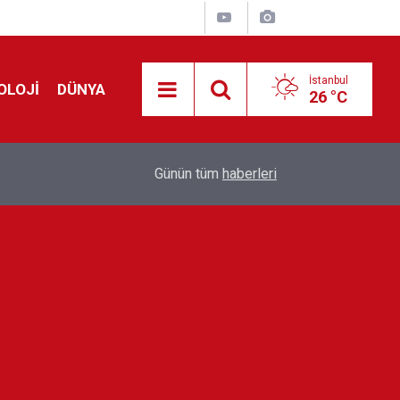
İstanbul
OLOJİ
DÜNYA
26 °C
Avrupa'da 'Schengen' restleşmesi: İspanya da İta
01:24
Günün tüm
haberleri
kontrol edecek