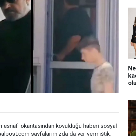
Ne
ka
ol
n esnaf lokantasından kovulduğu haberi sosyal
alpost.com sayfalarımızda da yer vermiştik.