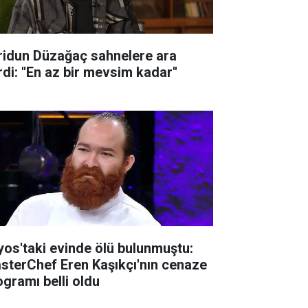
ridun Düzağaç sahnelere ara
di: ''En az bir mevsim kadar''
lyos'taki evinde ölü bulunmuştu:
sterChef Eren Kaşıkçı'nın cenaze
ogramı belli oldu