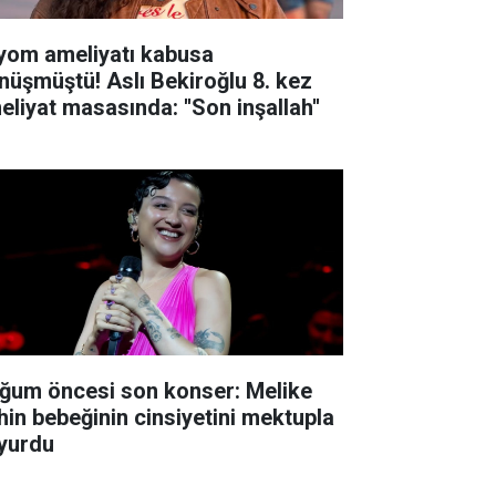
yom ameliyatı kabusa
nüşmüştü! Aslı Bekiroğlu 8. kez
eliyat masasında: ''Son inşallah''
ğum öncesi son konser: Melike
hin bebeğinin cinsiyetini mektupla
yurdu