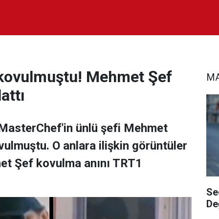
 kovulmuştu! Mehmet Şef
MA
attı
 MasterChef'in ünlü şefi Mehmet
ulmuştu. O anlara ilişkin görüntüler
met Şef kovulma anını TRT1
Se
De