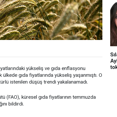
Sı
Ay
tok
yatlarındaki yükseliş ve gıda enflasyonu
ülkede gıda fiyatlarında yükseliş yaşanmıştı. O
 türlü istenilen düşüş trendi yakalanamadı.
ütü (FAO), küresel gıda fiyatlarının temmuzda
ını bildirdi.