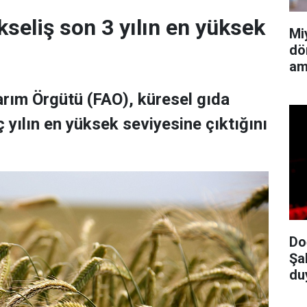
kseliş son 3 yılın en yüksek
Mi
dö
am
Tarım Örgütü (FAO), küresel gıda
 yılın en yüksek seviyesine çıktığını
Do
Şa
du