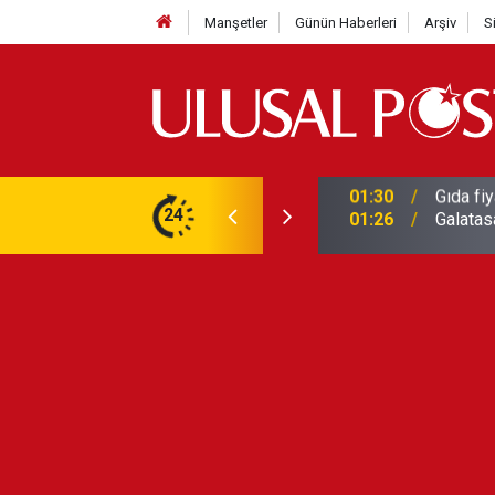
Manşetler
Günün Haberleri
Arşiv
S
3 yılın en yüksek seviyesine çıktı
24
01:26
Galatas