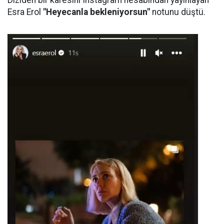
Esra Erol
"Heyecanla bekleniyorsun"
notunu düştü.