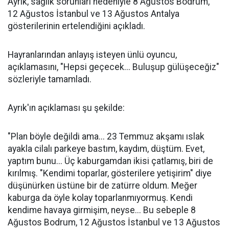
Ayrık, sağlık sorunları nedeniyle 8 Ağustos Bodrum,
12 Ağustos İstanbul ve 13 Ağustos Antalya
gösterilerinin ertelendiğini açıkladı.
Hayranlarından anlayış isteyen ünlü oyuncu,
açıklamasını, "Hepsi geçecek... Buluşup gülüşeceğiz"
sözleriyle tamamladı.
Ayrık'ın açıklaması şu şekilde:
"Plan böyle değildi ama... 23 Temmuz akşamı ıslak
ayakla cilalı parkeye bastım, kaydım, düştüm. Evet,
yaptım bunu... Üç kaburgamdan ikisi çatlamış, biri de
kırılmış. "Kendimi toparlar, gösterilere yetişirim" diye
düşünürken üstüne bir de zatürre oldum. Meğer
kaburga da öyle kolay toparlanmıyormuş. Kendi
kendime havaya girmişim, neyse... Bu sebeple 8
Ağustos Bodrum, 12 Ağustos İstanbul ve 13 Ağustos