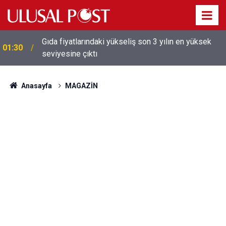
Galatasaray'dan sekiz kişi hakkında savcılığa suç
01:26
duyurusu
Anasayfa
MAGAZİN