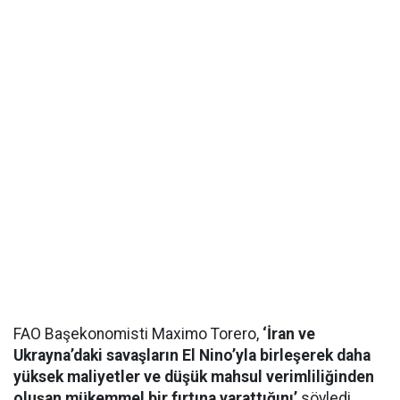
FAO Başekonomisti Maximo Torero,
‘İran ve
Ukrayna’daki savaşların El Nino’yla birleşerek daha
yüksek maliyetler ve düşük mahsul verimliliğinden
oluşan mükemmel bir fırtına yarattığını’
söyledi.